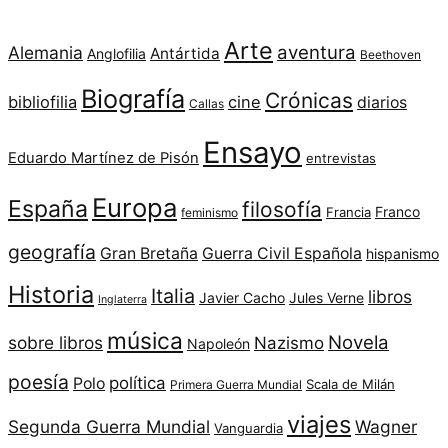
Arte
aventura
Alemania
Antártida
Anglofilia
Beethoven
Biografía
Crónicas
bibliofilia
cine
diarios
Callas
Ensayo
Eduardo Martínez de Pisón
entrevistas
Europa
España
filosofía
Franco
Francia
feminismo
geografía
Gran Bretaña
Guerra Civil Española
hispanismo
Historia
Italia
libros
Javier Cacho
Jules Verne
Inglaterra
música
Novela
sobre libros
Nazismo
Napoleón
poesía
política
Polo
Scala de Milán
Primera Guerra Mundial
viajes
Segunda Guerra Mundial
Wagner
Vanguardia