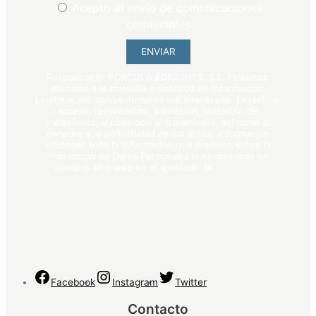
Acepto el envío de comunicaciones
comerciales
ENVIAR
Responsable: FÓRCOLA EDICIONES, S.L. Finalidad:
atención a la consulta o solicitud de información.
Legitimación: consentimiento del interesado. Derechos:
acceso, rectificación, supresión, limitación de
tratamiento, u oposición al tratamiento, así como el
derecho a la portabilidad de los datos. Información
adicional: toda la información que precises sobre la
Protección de Datos Personales la encontrarás en
nuestro sitio web en el apartado de
política de
privacidad
.
Facebook
Instagram
Twitter
Contacto