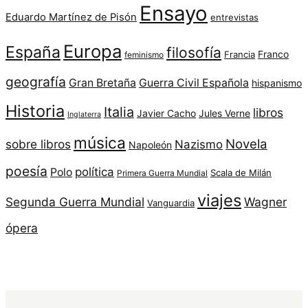
Ensayo
Eduardo Martínez de Pisón
entrevistas
Europa
España
filosofía
Franco
Francia
feminismo
geografía
Gran Bretaña
Guerra Civil Española
hispanismo
Historia
Italia
libros
Javier Cacho
Jules Verne
Inglaterra
música
Novela
sobre libros
Nazismo
Napoleón
poesía
política
Polo
Scala de Milán
Primera Guerra Mundial
viajes
Segunda Guerra Mundial
Wagner
Vanguardia
ópera