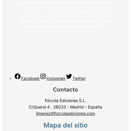
Legitimación: consentimiento del interesado. Derechos:
acceso, rectificación, supresión, limitación de
tratamiento, u oposición al tratamiento, así como el
derecho a la portabilidad de los datos. Información
adicional: toda la información que precises sobre la
Protección de Datos Personales la encontrarás en
nuestro sitio web en el apartado de
política de
privacidad
.
Facebook
Instagram
Twitter
Contacto
Fórcola Ediciones S.L.
C/Querol 4 . 28033 - Madrid – España
jimenez@forcolaediciones.com
Mapa del sitio