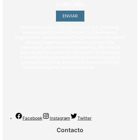
comerciales
ENVIAR
Responsable: FÓRCOLA EDICIONES, S.L. Finalidad:
atención a la consulta o solicitud de información.
Legitimación: consentimiento del interesado. Derechos:
acceso, rectificación, supresión, limitación de
tratamiento, u oposición al tratamiento, así como el
derecho a la portabilidad de los datos. Información
adicional: toda la información que precises sobre la
Protección de Datos Personales la encontrarás en
nuestro sitio web en el apartado de
política de
privacidad
.
Facebook
Instagram
Twitter
Contacto