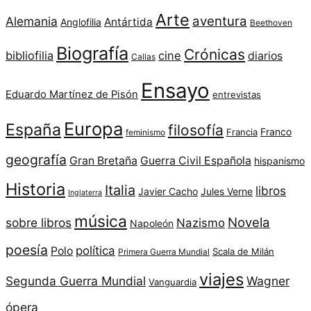
Arte
aventura
Alemania
Antártida
Anglofilia
Beethoven
Biografía
Crónicas
bibliofilia
cine
diarios
Callas
Ensayo
Eduardo Martínez de Pisón
entrevistas
Europa
España
filosofía
Franco
Francia
feminismo
geografía
Gran Bretaña
Guerra Civil Española
hispanismo
Historia
Italia
libros
Javier Cacho
Jules Verne
Inglaterra
música
Novela
sobre libros
Nazismo
Napoleón
poesía
política
Polo
Scala de Milán
Primera Guerra Mundial
viajes
Segunda Guerra Mundial
Wagner
Vanguardia
ópera