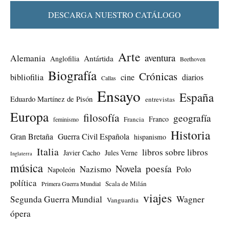
DESCARGA NUESTRO CATÁLOGO
Arte
aventura
Alemania
Antártida
Anglofilia
Beethoven
Biografía
Crónicas
bibliofilia
cine
diarios
Callas
Ensayo
España
Eduardo Martínez de Pisón
entrevistas
Europa
filosofía
geografía
Franco
Francia
feminismo
Historia
Gran Bretaña
Guerra Civil Española
hispanismo
Italia
libros sobre libros
Javier Cacho
Jules Verne
Inglaterra
música
Novela
poesía
Nazismo
Polo
Napoleón
política
Scala de Milán
Primera Guerra Mundial
viajes
Segunda Guerra Mundial
Wagner
Vanguardia
ópera