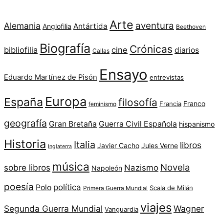
Arte
aventura
Alemania
Antártida
Anglofilia
Beethoven
Biografía
Crónicas
bibliofilia
cine
diarios
Callas
Ensayo
Eduardo Martínez de Pisón
entrevistas
Europa
España
filosofía
Franco
Francia
feminismo
geografía
Gran Bretaña
Guerra Civil Española
hispanismo
Historia
Italia
libros
Javier Cacho
Jules Verne
Inglaterra
música
Novela
sobre libros
Nazismo
Napoleón
poesía
política
Polo
Scala de Milán
Primera Guerra Mundial
viajes
Segunda Guerra Mundial
Wagner
Vanguardia