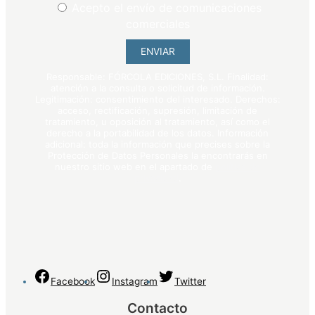
Acepto el envío de comunicaciones
comerciales
ENVIAR
Responsable: FÓRCOLA EDICIONES, S.L. Finalidad:
atención a la consulta o solicitud de información.
Legitimación: consentimiento del interesado. Derechos:
acceso, rectificación, supresión, limitación de
tratamiento, u oposición al tratamiento, así como el
derecho a la portabilidad de los datos. Información
adicional: toda la información que precises sobre la
Protección de Datos Personales la encontrarás en
nuestro sitio web en el apartado de
política de
privacidad
.
Facebook
Instagram
Twitter
Contacto