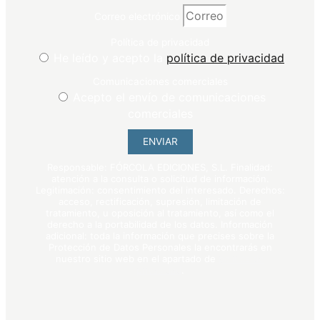
Correo electrónico
Política de privacidad
He leído y acepto la
política de privacidad
Comunicaciones comerciales
Acepto el envío de comunicaciones
comerciales
ENVIAR
Responsable: FÓRCOLA EDICIONES, S.L. Finalidad:
atención a la consulta o solicitud de información.
Legitimación: consentimiento del interesado. Derechos:
acceso, rectificación, supresión, limitación de
tratamiento, u oposición al tratamiento, así como el
derecho a la portabilidad de los datos. Información
adicional: toda la información que precises sobre la
Protección de Datos Personales la encontrarás en
nuestro sitio web en el apartado de
política de
privacidad
.