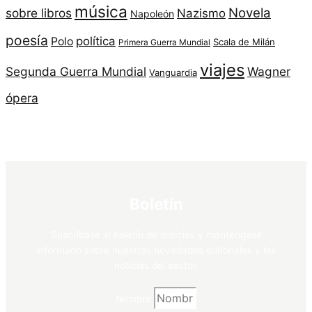
música
Novela
sobre libros
Nazismo
Napoleón
poesía
política
Polo
Scala de Milán
Primera Guerra Mundial
viajes
Segunda Guerra Mundial
Wagner
Vanguardia
ópera
Boletín
Suscríbase al boletín de noticias y manténgase
informado sobre nuestras novedades editoriales y las
noticias del sector.
Nombre