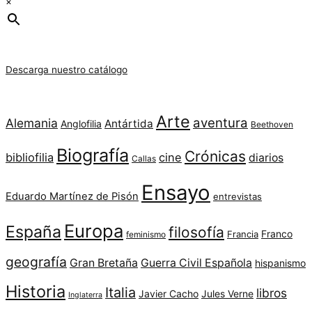
×
Descarga nuestro catálogo
Arte
aventura
Alemania
Antártida
Anglofilia
Beethoven
Biografía
Crónicas
bibliofilia
cine
diarios
Callas
Ensayo
Eduardo Martínez de Pisón
entrevistas
Europa
España
filosofía
Franco
Francia
feminismo
geografía
Gran Bretaña
Guerra Civil Española
hispanismo
Historia
Italia
libros
Javier Cacho
Jules Verne
Inglaterra