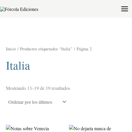
Ordenado
Ir
por
al
los
últimos
contenido
Inicio
/
Productos etiquetados “Italia”
/ Página 2
Italia
Mostrando 13–19 de 19 resultados
Este
Est