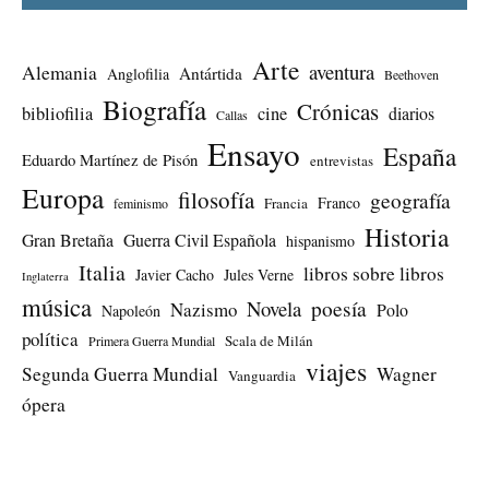
Arte
aventura
Alemania
Antártida
Anglofilia
Beethoven
Biografía
Crónicas
bibliofilia
cine
diarios
Callas
Ensayo
España
Eduardo Martínez de Pisón
entrevistas
Europa
filosofía
geografía
Franco
Francia
feminismo
Historia
Gran Bretaña
Guerra Civil Española
hispanismo
Italia
libros sobre libros
Javier Cacho
Jules Verne
Inglaterra
música
Novela
poesía
Nazismo
Polo
Napoleón
política
Scala de Milán
Primera Guerra Mundial
viajes
Segunda Guerra Mundial
Wagner
Vanguardia
ópera