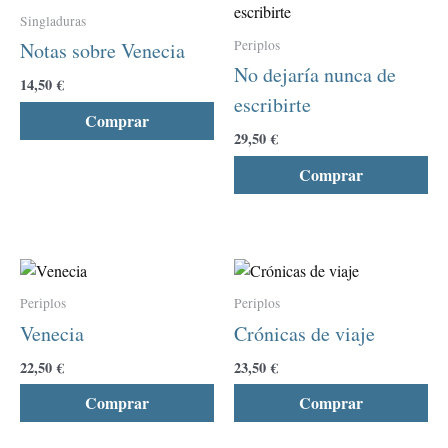
producto
pro
Singladuras
tiene
tie
Periplos
Notas sobre Venecia
múltiples
múl
No dejaría nunca de
variantes.
var
14,50
€
escribirte
Las
La
Comprar
opciones
opc
29,50
€
se
se
Comprar
pueden
pu
elegir
ele
en
en
la
la
Este
Est
página
pág
producto
pro
de
de
Periplos
Periplos
tiene
tie
producto
pro
Venecia
Crónicas de viaje
múltiples
múl
variantes.
var
22,50
€
23,50
€
Las
La
Comprar
Comprar
opciones
opc
se
se