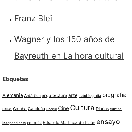
Franz Blei
Wagner y los 150 años de
Bayreuth en La hora cultural
Etiquetas
biografía
Alemania
arte
arquitectura
Antártida
autobiografía
Cultura
Cine
Cataluña
Diarios
Camba
edición
Callas
Chopin
ensayo
Eduardo Martínez de Pisón
editorial
independiente