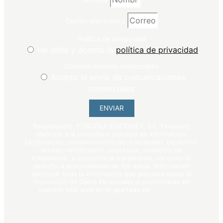
Correo electrónico
Política de privacidad
He leído y acepto la
política de privacidad
Comunicaciones comerciales
Acepto el envío de comunicaciones
comerciales
ENVIAR
Responsable: FÓRCOLA EDICIONES, S.L. Finalidad:
atención a la consulta o solicitud de información.
Legitimación: consentimiento del interesado. Derechos:
acceso, rectificación, supresión, limitación de
tratamiento, u oposición al tratamiento, así como el
derecho a la portabilidad de los datos. Información
adicional: toda la información que precises sobre la
Protección de Datos Personales la encontrarás en
nuestro sitio web en el apartado de
política de
privacidad
.