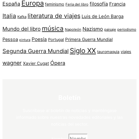
Europa
España
filosofía
Francia
feminismo
Feria del libro
Italia
literatura de viajes
Luis de León Barga
Kafka
música
Mundo del libro
Nazismo
Napoleón
paisaje
periodismo
Poesía
Pessoa
Primera Guerra Mundial
Portugal
pintura
Siglo XX
Segunda Guerra Mundial
tauromaquia
viajes
wagner
Ópera
Xavier Cugat
Boletín
Suscríbase al boletín de noticias y manténgase
informado sobre nuestras novedades editoriales y las
noticias del sector.
Nombre