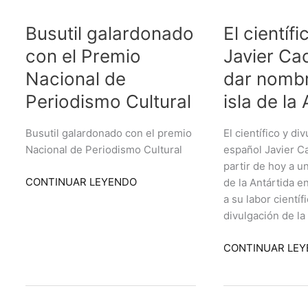
galardonado
científico
Busutil galardonado
El científ
con
español
el
Javier
con el Premio
Javier Ca
Premio
Cacho
Nacional de
dar nombr
Nacional
logra
de
dar
Periodismo Cultural
isla de la
Periodismo
nombre
Cultural
a
Busutil galardonado con el premio
El científico y di
una
Nacional de Periodismo Cultural
español Javier C
isla
partir de hoy a u
de
CONTINUAR LEYENDO
de la Antártida 
la
a su labor científ
Antártida
divulgación de la
CONTINUAR LE