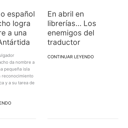
abril
ico español
En abril en
en
librerías…
cho logra
librerías… Los
Los
e a una
enemigos del
enemigos
del
 Antártida
traductor
traductor
vulgador
CONTINUAR LEYENDO
acho da nombre a
na pequeña isla
en reconocimiento
ica y a su tarea de
YENDO