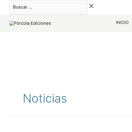
Ir
Buscar
al
…
contenido
INICIO
Noticias
Busutil
El