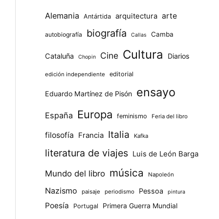
Alemania
arte
arquitectura
Antártida
biografía
Camba
autobiografía
Callas
Cultura
Cine
Cataluña
Diarios
Chopin
editorial
edición independiente
ensayo
Eduardo Martínez de Pisón
Europa
España
feminismo
Feria del libro
Italia
filosofía
Francia
Kafka
literatura de viajes
Luis de León Barga
música
Mundo del libro
Napoleón
Nazismo
Pessoa
paisaje
periodismo
pintura
Poesía
Primera Guerra Mundial
Portugal