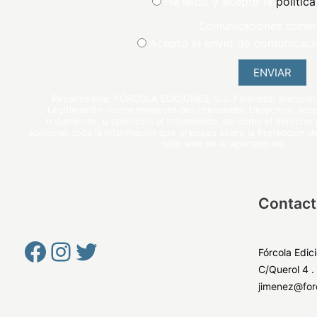
He leído y acepto la
polític
Comunicaciones comer
Acepto el envío de comunicaci
ENVIAR
Responsable: FÓRCOLA EDICIONES, S.L. Finalidad: atención a
Legitimación: consentimiento del interesado. Derechos: acceso
tratamiento, u oposición al tratamiento, así como el derecho a
adicional: toda la información que precises sobre la Protección 
sitio web en el apartado de
polític
Contact
Fórcola Edic
C/Querol 4 .
jimenez@for