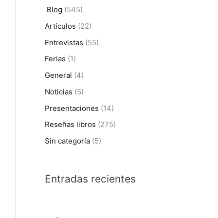
r
Blog
(545)
p
Artículos
(22)
o
Entrevistas
(55)
r
Ferias
(1)
:
General
(4)
Noticias
(5)
Presentaciones
(14)
Reseñas libros
(275)
Sin categoría
(5)
Entradas recientes