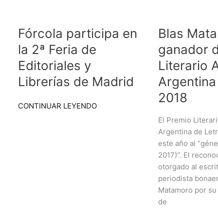
Fórcola
Blas
participa
Matamoro,
Fórcola participa en
Blas Mat
en
ganador
la
del
la 2ª Feria de
ganador d
2ª
Premio
Editoriales y
Literario
Feria
Literario
de
Academia
Librerías de Madrid
Argentina
Editoriales
Argentina
2018
y
de
CONTINUAR LEYENDO
Librerías
Letras
El Premio Literar
de
2018
Argentina de Let
Madrid
este año al “gén
2017)”. El recono
otorgado al escrit
periodista bonae
Matamoro por su 
de