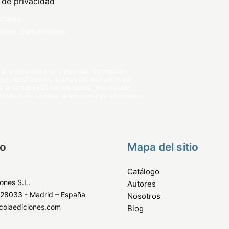
a de privacidad
ciales
ones comerciales
 la consulta o solicitud de información.
, rectificación, supresión, limitación de
 la portabilidad de los datos. Información
de Datos Personales la encontrarás en nuestro
a de privacidad
.
o
Mapa del sitio
Catálogo
iones S.L.
Autores
 28033 - Madrid – España
Nosotros
colaediciones.com
Blog