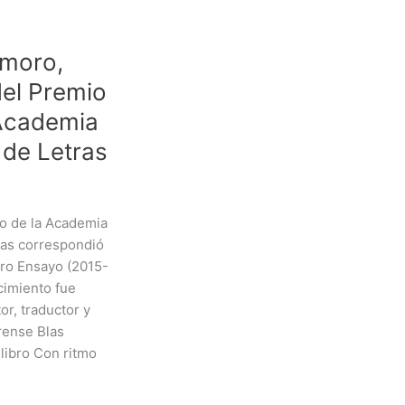
amoro,
el Premio
 Academia
 de Letras
io de la Academia
ras correspondió
ero Ensayo (2015-
cimiento fue
or, traductor y
rense Blas
libro Con ritmo