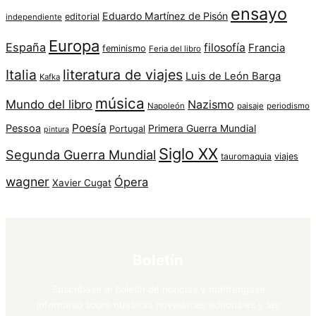
ensayo
Eduardo Martínez de Pisón
editorial
independiente
Europa
España
filosofía
Francia
feminismo
Feria del libro
Italia
literatura de viajes
Luis de León Barga
Kafka
música
Mundo del libro
Nazismo
Napoleón
paisaje
periodismo
Poesía
Pessoa
Primera Guerra Mundial
Portugal
pintura
Siglo XX
Segunda Guerra Mundial
tauromaquia
viajes
wagner
Ópera
Xavier Cugat
Boletín
Suscríbase al boletín de noticias y manténgase
informado sobre nuestras novedades editoriales y las