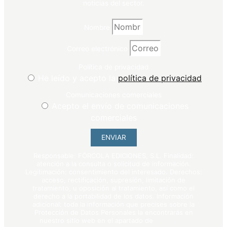
noticias del sector.
Nombre
Correo electrónico
Política de privacidad
He leído y acepto la
política de privacidad
Comunicaciones comerciales
Acepto el envío de comunicaciones
comerciales
ENVIAR
Responsable: FÓRCOLA EDICIONES, S.L. Finalidad:
atención a la consulta o solicitud de información.
Legitimación: consentimiento del interesado. Derechos:
acceso, rectificación, supresión, limitación de
tratamiento, u oposición al tratamiento, así como el
derecho a la portabilidad de los datos. Información
adicional: toda la información que precises sobre la
Protección de Datos Personales la encontrarás en
nuestro sitio web en el apartado de
política de