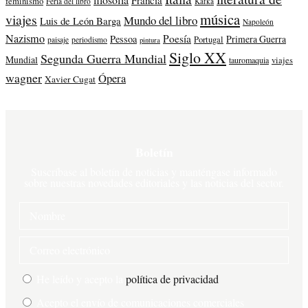
feminismo
Feria del libro
Kafka
música
viajes
Mundo del libro
Luis de León Barga
Napoleón
Nazismo
Poesía
Pessoa
Primera Guerra
Portugal
paisaje
periodismo
pintura
Siglo XX
Segunda Guerra Mundial
Mundial
tauromaquia
viajes
wagner
Ópera
Xavier Cugat
Boletín
Suscríbase al boletín de noticias y manténgase informado
sobre nuestras novedades editoriales y las noticias del sector.
Nombre
Correo
electrónico
Política
He leído y acepto la
política de privacidad
de
Comunicaciones
Acepto el envío de comunicaciones comerciales