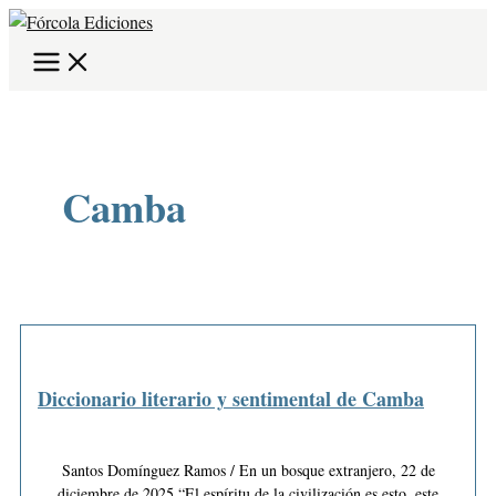
Ir
B
al
u
contenido
s
c
a
r
Camba
p
o
r
:
Diccionario literario y sentimental de Camba
Santos Domínguez Ramos / En un bosque extranjero, 22 de
diciembre de 2025 “El espíritu de la civilización es esto, este