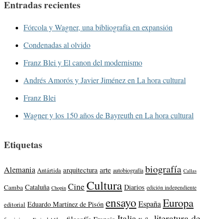
Entradas recientes
Fórcola y Wagner, una bibliografía en expansión
Condenadas al olvido
Franz Blei y El canon del modernismo
Andrés Amorós y Javier Jiménez en La hora cultural
Franz Blei
Wagner y los 150 años de Bayreuth en La hora cultural
Etiquetas
biografía
Alemania
arte
arquitectura
Antártida
autobiografía
Callas
Cultura
Cine
Cataluña
Diarios
Camba
edición independiente
Chopin
ensayo
Europa
España
Eduardo Martínez de Pisón
editorial
literatura de
Italia
filosofía
Francia