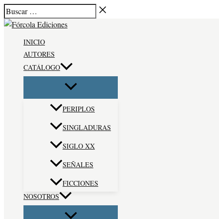
Ir
Buscar
al
…
contenido
INICIO
AUTORES
CATÁLOGO
PERIPLOS
SINGLADURAS
SIGLO XX
SEÑALES
FICCIONES
NOSOTROS