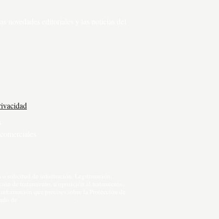
s novedades editoriales y las noticias del
rivacidad
s
comerciales
o solicitud de información. Legitimación:
ción de tratamiento, u oposición al tratamiento,
a información que precises sobre la Protección de
rtado de
política de privacidad
.