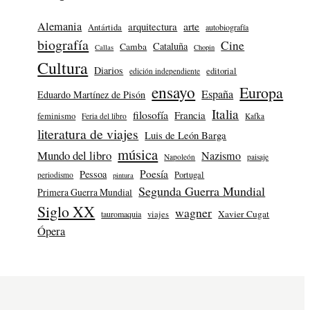
Alemania
arte
arquitectura
Antártida
autobiografía
biografía
Cine
Cataluña
Camba
Callas
Chopin
Cultura
Diarios
editorial
edición independiente
ensayo
Europa
España
Eduardo Martínez de Pisón
Italia
filosofía
Francia
feminismo
Feria del libro
Kafka
literatura de viajes
Luis de León Barga
música
Mundo del libro
Nazismo
Napoleón
paisaje
Poesía
Pessoa
Portugal
periodismo
pintura
Segunda Guerra Mundial
Primera Guerra Mundial
Siglo XX
wagner
Xavier Cugat
tauromaquia
viajes
Ópera