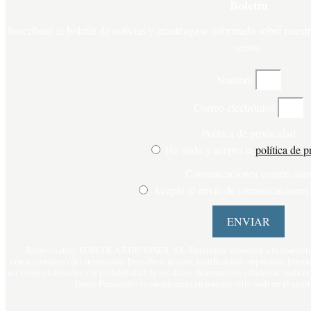
Boletín
Suscríbase al boletín de noticias y manténgase informado sobre nuestra
sector.
Nombre
Correo electrónico
Política de privacidad
He leído y acepto la
política de p
Comunicaciones comerciale
Acepto el envío de comunicaciones 
ENVIAR
Responsable: FÓRCOLA EDICIONES, S.L. Finalidad: atención a la consulta 
consentimiento del interesado. Derechos: acceso, rectificación, supresión, limita
así como el derecho a la portabilidad de los datos. Información adicional: toda l
Datos Personales la encontrarás en nuestro sitio web en el apa