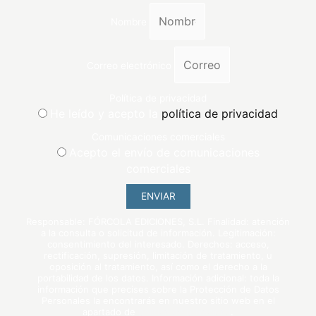
Nombre
Correo electrónico
Política de privacidad
He leído y acepto la
política de privacidad
Comunicaciones comerciales
Acepto el envío de comunicaciones
comerciales
ENVIAR
Responsable: FÓRCOLA EDICIONES, S.L. Finalidad: atención
a la consulta o solicitud de información. Legitimación:
consentimiento del interesado. Derechos: acceso,
rectificación, supresión, limitación de tratamiento, u
oposición al tratamiento, así como el derecho a la
portabilidad de los datos. Información adicional: toda la
información que precises sobre la Protección de Datos
Personales la encontrarás en nuestro sitio web en el
apartado de
política de privacidad
.