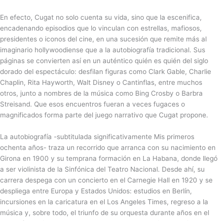
En efecto, Cugat no solo cuenta su vida, sino que la escenifica,
encadenando episodios que lo vinculan con estrellas, mafiosos,
presidentes o iconos del cine, en una sucesión que remite más al
imaginario hollywoodiense que a la autobiografía tradicional. Sus
páginas se convierten así en un auténtico quién es quién del siglo
dorado del espectáculo: desfilan figuras como Clark Gable, Charlie
Chaplin, Rita Hayworth, Walt Disney o Cantinflas, entre muchos
otros, junto a nombres de la música como Bing Crosby o Barbra
Streisand. Que esos encuentros fueran a veces fugaces o
magnificados forma parte del juego narrativo que Cugat propone.
La autobiografía -subtitulada significativamente Mis primeros
ochenta años- traza un recorrido que arranca con su nacimiento en
Girona en 1900 y su temprana formación en La Habana, donde llegó
a ser violinista de la Sinfónica del Teatro Nacional. Desde ahí, su
carrera despega con un concierto en el Carnegie Hall en 1920 y se
despliega entre Europa y Estados Unidos: estudios en Berlín,
incursiones en la caricatura en el Los Angeles Times, regreso a la
música y, sobre todo, el triunfo de su orquesta durante años en el