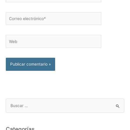
Correo
electrónico*
Web
B
u
s
Categorías