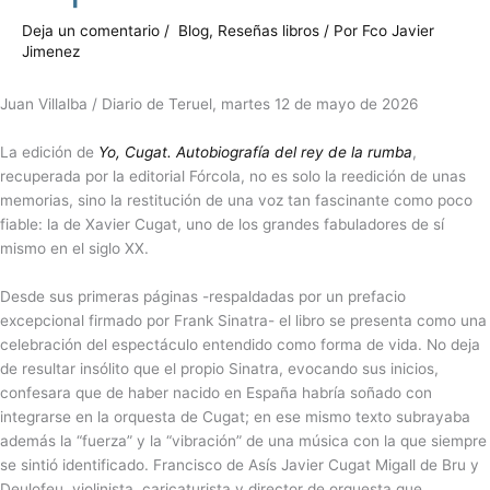
Deja un comentario
/
Blog
,
Reseñas libros
/ Por
Fco Javier
Jimenez
Juan Villalba / Diario de Teruel, martes 12 de mayo de 2026
La edición de
Yo, Cugat. Autobiografía del rey de la rumba
,
recuperada por la editorial Fórcola, no es solo la reedición de unas
memorias, sino la restitución de una voz tan fascinante como poco
fiable: la de Xavier Cugat, uno de los grandes fabuladores de sí
mismo en el siglo XX.
Desde sus primeras páginas -respaldadas por un prefacio
excepcional firmado por Frank Sinatra- el libro se presenta como una
celebración del espectáculo entendido como forma de vida. No deja
de resultar insólito que el propio Sinatra, evocando sus inicios,
confesara que de haber nacido en España habría soñado con
integrarse en la orquesta de Cugat; en ese mismo texto subrayaba
además la “fuerza” y la “vibración” de una música con la que siempre
se sintió identificado. Francisco de Asís Javier Cugat Migall de Bru y
Deulofeu, violinista, caricaturista y director de orquesta que