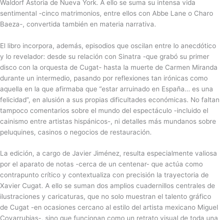
Waldorf Astoria de Nueva York. A ello se suma su intensa vida
sentimental -cinco matrimonios, entre ellos con Abbe Lane o Charo
Baeza-, convertida también en materia narrativa.
El libro incorpora, además, episodios que oscilan entre lo anecdótico
y lo revelador: desde su relación con Sinatra -que grabó su primer
disco con la orquesta de Cugat- hasta la muerte de Carmen Miranda
durante un intermedio, pasando por reflexiones tan irónicas como
aquella en la que afirmaba que “estar arruinado en España… es una
felicidad”, en alusión a sus propias dificultades económicas. No faltan
tampoco comentarios sobre el mundo del espectáculo -incluido el
cainismo entre artistas hispánicos-, ni detalles más mundanos sobre
peluquines, casinos o negocios de restauración.
La edición, a cargo de Javier Jiménez, resulta especialmente valiosa
por el aparato de notas -cerca de un centenar- que actúa como
contrapunto crítico y contextualiza con precisión la trayectoria de
Xavier Cugat. A ello se suman dos amplios cuadernillos centrales de
ilustraciones y caricaturas, que no solo muestran el talento gráfico
de Cugat -en ocasiones cercano al estilo del artista mexicano Miguel
Covarrubias-, sino que funcionan como un retrato visual de toda una