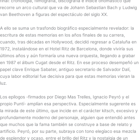
final: cronología, filmografía, discografía e índice onomástico que
recorre un arco cultural que va de Johann Sebastian Bach y Ludwig
van Beethoven a figuras del espectáculo del siglo XX.
A ello se suma un trasfondo biográfico especialmente revelador: la
escritura de estas memorias en los años finales de su carrera,
cuando, tras décadas en Hollywood, decidió regresar a Cataluña en
1972, instalándose en el Hotel Ritz de Barcelona, donde viviría sus
últimos años y aún formaría una nueva orquesta, llegando a grabar
en 1987 el álbum Cugat desde el Ritz. En ese proceso desempeñó un
papel clave Enrique Sabater, antiguo secretario de Salvador Dalí,
cuya labor editorial fue decisiva para que estas memorias vieran la
luz.
Los epílogos -firmados por Diego Mas Trelles, Ignacio Peyró y el
propio Puntí- amplían esa perspectiva. Especialmente sugerente es
la mirada de este último, que incide en el carácter kitsch, excesivo y
profundamente moderno del personaje, alguien que entendió antes
que muchos que la fama también se construye a base de relato y
artificio. Peyró, por su parte, subraya con tono elegíaco esa mezcla
de esplendor y ocaso, entre el brillo del Ritz y la nostalgia de un