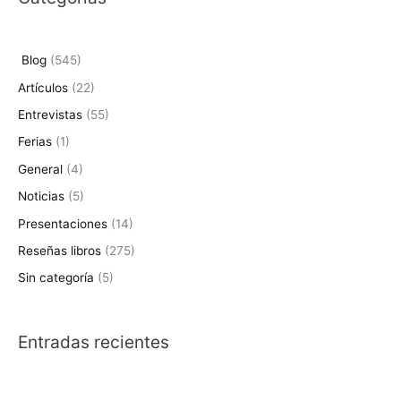
c
a
r
Blog
(545)
p
Artículos
(22)
o
Entrevistas
(55)
r
Ferias
(1)
:
General
(4)
Noticias
(5)
Presentaciones
(14)
Reseñas libros
(275)
Sin categoría
(5)
Entradas recientes