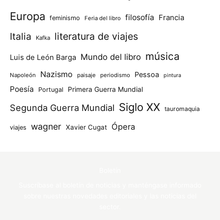
Europa
filosofía
Francia
feminismo
Feria del libro
Italia
literatura de viajes
Kafka
música
Mundo del libro
Luis de León Barga
Nazismo
Pessoa
Napoleón
paisaje
periodismo
pintura
Poesía
Primera Guerra Mundial
Portugal
Siglo XX
Segunda Guerra Mundial
tauromaquia
wagner
Ópera
Xavier Cugat
viajes
Boletín
Suscríbase al boletín de noticias y manténgase informado
sobre nuestras novedades editoriales y las noticias del
sector.