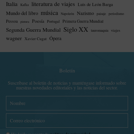
literatura de viajes
Italia
Luis de León Barga
Kafka
música
Mundo del libro
Nazismo
Napoleón
paisaje
periodismo
Poesía
Pessoa
Primera Guerra Mundial
Portugal
pintura
Siglo XX
Segunda Guerra Mundial
tauromaquia
viajes
wagner
Ópera
Xavier Cugat
Boletín
Suscríbase al boletín de noticias y manténgase informado sobre
nuestras novedades editoriales y las noticias del sector.
N
o
m
C
b
o
r
r
P