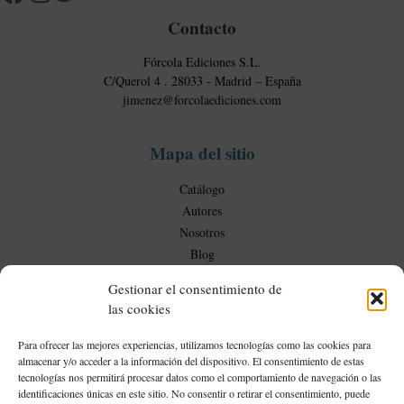
d
r
Contacto
c
i
Fórcola Ediciones S.L.
a
C/Querol 4 . 28033 - Madrid – España
jimenez@forcolaediciones.com
l
e
s
Mapa del sitio
Catálogo
Autores
Nosotros
Blog
Gestionar el consentimiento de
las cookies
Mi Cuenta
Para ofrecer las mejores experiencias, utilizamos tecnologías como las cookies para
almacenar y/o acceder a la información del dispositivo. El consentimiento de estas
Mi cuenta
tecnologías nos permitirá procesar datos como el comportamiento de navegación o las
identificaciones únicas en este sitio. No consentir o retirar el consentimiento, puede