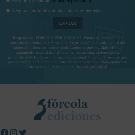
He leído y acepto la
política de privacidad
e
r
o
C
Acepto el envío de comunicaciones comerciales
e
l
o
o
í
ENVIAR
m
e
t
u
l
i
Responsable: FÓRCOLA EDICIONES, S.L. Finalidad: atención a la
n
e
consulta o solicitud de información. Legitimación: consentimiento del
c
i
c
interesado. Derechos: acceso, rectificación, supresión, limitación de
a
tratamiento, u oposición al tratamiento, así como el derecho a la
c
t
portabilidad de los datos. Información adicional: toda la información que
d
a
r
precises sobre la Protección de Datos Personales la encontrarás en nuestro
e
sitio web en el apartado de
política de privacidad
.
c
ó
p
i
n
r
o
i
i
n
c
Facebook
Instagram
Twitter
v
e
o
a
s
c
c
i
o
d
m
a
e