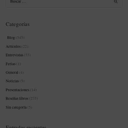
B
u
s
Categorías
c
a
Blog
(545)
r
Artículos
(22)
p
Entrevistas
(55)
o
Ferias
(1)
r
:
General
(4)
Noticias
(5)
Presentaciones
(14)
Reseñas libros
(275)
Sin categoría
(5)
Entradas recientes