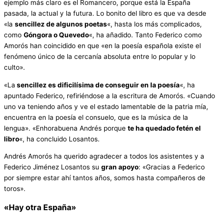
ejemplo más claro es el Romancero, porque está la España
pasada, la actual y la futura. Lo bonito del libro es que va desde
«la
sencillez de algunos poetas
«, hasta los más complicados,
como
Góngora o Quevedo
«, ha añadido. Tanto Federico como
Amorós han coincidido en que «en la poesía española existe el
fenómeno único de la cercanía absoluta entre lo popular y lo
culto».
«La
sencillez es dificilísima de conseguir en la poesía
«, ha
apuntado Federico, refiriéndose a la escritura de Amorós. «Cuando
uno va teniendo años y ve el estado lamentable de la patria mía,
encuentra en la poesía el consuelo, que es la música de la
lengua». «Enhorabuena Andrés porque
te ha quedado fetén el
libro
«, ha concluido Losantos.
Andrés Amorós ha querido agradecer a todos los asistentes y a
Federico Jiménez Losantos su
gran apoyo
: «Gracias a Federico
por siempre estar ahí tantos años, somos hasta compañeros de
toros».
«Hay otra España»