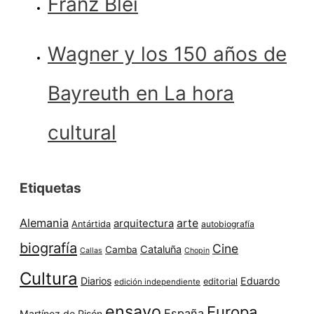
Franz Blei
Wagner y los 150 años de
Bayreuth en La hora
cultural
Etiquetas
Alemania
arte
arquitectura
Antártida
autobiografía
biografía
Cine
Cataluña
Camba
Callas
Chopin
Cultura
Diarios
Eduardo
editorial
edición independiente
ensayo
Europa
España
Martínez de Pisón