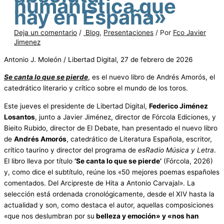
humanística que
hay en España»
Deja un comentario
/
Blog
,
Presentaciones
/ Por
Fco Javier
Jimenez
Antonio J. Moleón / Libertad Digital, 27 de febrero de 2026
Se canta lo que se pierde
, es el nuevo libro de Andrés Amorós, el
catedrático literario y crítico sobre el mundo de los toros.
Este jueves el presidente de Libertad Digital,
Federico Jiménez
Losantos
, junto a Javier Jiménez, director de Fórcola Ediciones, y
Bieito Rubido, director de El Debate, han presentado el nuevo libro
de
Andrés Amorós
, catedrático de Literatura Española, escritor,
crítico taurino y director del programa de
esRadio Música y Letra
.
El libro lleva por título
‘Se canta lo que se pierde’
(Fórcola, 2026)
y, como dice el subtítulo, reúne los «50 mejores poemas españoles
comentados. Del Arcipreste de Hita a Antonio Carvajal». La
selección está ordenada cronológicamente, desde el XIV hasta la
actualidad y son, como destaca el autor, aquellas composiciones
«que nos deslumbran por su
belleza y emoción» y «nos han