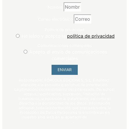
Nombre
Correo electrónico
Política de privacidad
He leído y acepto la
política de privacidad
Comunicaciones comerciales
Acepto el envío de comunicaciones
comerciales
ENVIAR
Responsable: FÓRCOLA EDICIONES, S.L. Finalidad:
atención a la consulta o solicitud de información.
Legitimación: consentimiento del interesado. Derechos:
acceso, rectificación, supresión, limitación de
tratamiento, u oposición al tratamiento, así como el
derecho a la portabilidad de los datos. Información
adicional: toda la información que precises sobre la
Protección de Datos Personales la encontrarás en
nuestro sitio web en el apartado de
política de
privacidad
.