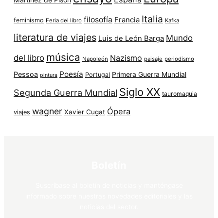
Italia
filosofía
Francia
feminismo
Feria del libro
Kafka
literatura de viajes
Mundo
Luis de León Barga
música
del libro
Nazismo
Napoleón
paisaje
periodismo
Poesía
Pessoa
Primera Guerra Mundial
Portugal
pintura
Siglo XX
Segunda Guerra Mundial
tauromaquia
wagner
Ópera
Xavier Cugat
viajes
Boletín
Suscríbase al boletín de noticias y manténgase
informado sobre nuestras novedades editoriales y las
noticias del sector.