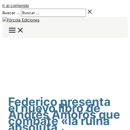
Ir al contenido
Buscar …
Federico presenta
el nuevo libro de
Andrés Amorós que
combate «la ruina
absoluta