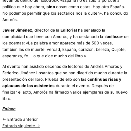
llevamos dentro de nosotros». «España no es solo la porquería
política que hay ahora,
sino
cosas como estas. Hay otra España.
No podemos permitir que los sectarios nos la quiten», ha concluido
Amorós.
Javier Jiménez
, director de la
Editorial
ha señalado la
complicidad que tiene con Amorós, y ha destacado la «
belleza
» de
los poemas: «La palabra amor aparece más de 500 veces,
también las de muerte, verdad, España, corazón, belleza, Quijote,
esperanza, fe… lo que dice mucho del libro.»
Al evento han asistido decenas de lectores de Andrés Amorós y
Federico Jiménez Losantos que se han divertido mucho durante la
presentación del libro. Prueba de ello son las
continuas risas y
aplausos de los asistentes
durante el evento. Después de
finalizar el acto, Amorós ha firmado varios ejemplares de su nuevo
libro.
Enlace
←
Entrada anterior
Entrada siguiente
→