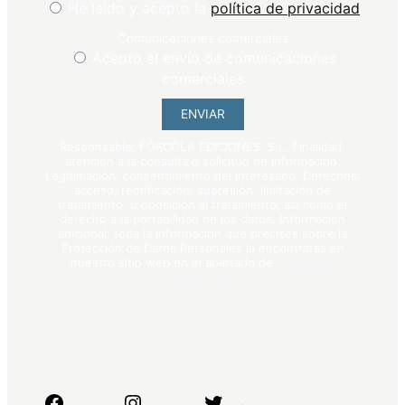
He leído y acepto la
política de privacidad
Comunicaciones comerciales
Acepto el envío de comunicaciones
comerciales
ENVIAR
Responsable: FÓRCOLA EDICIONES, S.L. Finalidad:
atención a la consulta o solicitud de información.
Legitimación: consentimiento del interesado. Derechos:
acceso, rectificación, supresión, limitación de
tratamiento, u oposición al tratamiento, así como el
derecho a la portabilidad de los datos. Información
adicional: toda la información que precises sobre la
Protección de Datos Personales la encontrarás en
nuestro sitio web en el apartado de
política de
privacidad
.