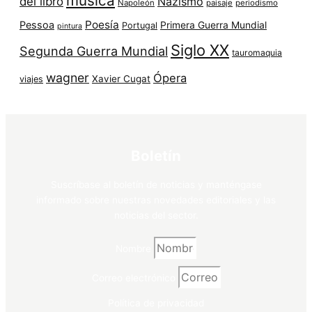
música
del libro
Nazismo
Napoleón
paisaje
periodismo
Poesía
Pessoa
Primera Guerra Mundial
Portugal
pintura
Siglo XX
Segunda Guerra Mundial
tauromaquia
wagner
Ópera
Xavier Cugat
viajes
Boletín
Suscríbase al boletín de noticias y manténgase
informado sobre nuestras novedades editoriales y las
noticias del sector.
Nombre
Correo electrónico
Política de privacidad