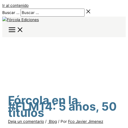
Ir al contenido
Buscar …
Fórcola en la
#FLM14: 5 años, 50
títulos
Deja un comentario
/
Blog
/ Por
Fco Javier Jimenez