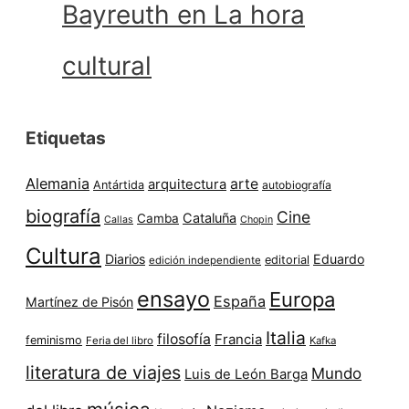
Bayreuth en La hora
cultural
Etiquetas
Alemania
arte
arquitectura
Antártida
autobiografía
biografía
Cine
Cataluña
Camba
Callas
Chopin
Cultura
Diarios
Eduardo
editorial
edición independiente
ensayo
Europa
España
Martínez de Pisón
Italia
filosofía
Francia
feminismo
Feria del libro
Kafka
literatura de viajes
Mundo
Luis de León Barga