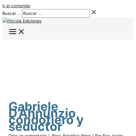
Ir al contenido
Buscar …
Gabriele
D’Annunzio,
condotiero y
seductor
Deja un comentario
/
Blog
,
Reseñas libros
/ Por
Fco Javier