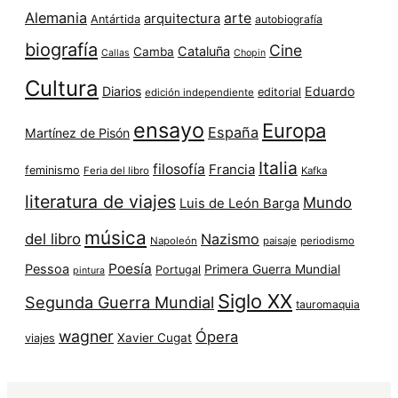
Alemania
arte
arquitectura
Antártida
autobiografía
biografía
Cine
Cataluña
Camba
Callas
Chopin
Cultura
Diarios
Eduardo
editorial
edición independiente
ensayo
Europa
España
Martínez de Pisón
Italia
filosofía
Francia
feminismo
Feria del libro
Kafka
literatura de viajes
Mundo
Luis de León Barga
música
del libro
Nazismo
Napoleón
paisaje
periodismo
Poesía
Pessoa
Primera Guerra Mundial
Portugal
pintura
Siglo XX
Segunda Guerra Mundial
tauromaquia
wagner
Ópera
Xavier Cugat
viajes