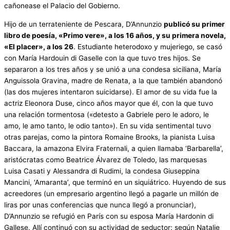
cañonease el Palacio del Gobierno.
Hijo de un terrateniente de Pescara, D’Annunzio
publicó su primer
libro de poesía, «Primo vere», a los 16 años, y su primera novela,
«El placer», a los 26
. Estudiante heterodoxo y mujeriego, se casó
con María Hardouin di Gaselle con la que tuvo tres hijos. Se
separaron a los tres años y se unió a una condesa siciliana, María
Anguissola Gravina, madre de Renata, a la que también abandonó
(las dos mujeres intentaron suicidarse). El amor de su vida fue la
actriz Eleonora Duse, cinco años mayor que él, con la que tuvo
una relación tormentosa («detesto a Gabriele pero le adoro, le
amo, le amo tanto, le odio tanto»). En su vida sentimental tuvo
otras parejas, como la pintora Romaine Brooks, la pianista Luisa
Baccara, la amazona Elvira Fraternali, a quien llamaba ‘Barbarella’,
aristócratas como Beatrice Álvarez de Toledo, las marquesas
Luisa Casati y Alessandra di Rudimi, la condesa Giuseppina
Mancini, ‘Amaranta’, que terminó en un siquiátrico. Huyendo de sus
acreedores (un empresario argentino llegó a pagarle un millón de
liras por unas conferencias que nunca llegó a pronunciar),
D’Annunzio se refugió en París con su esposa María Hardonin di
Gallese. Allí continuó con su actividad de seductor: según Natalie