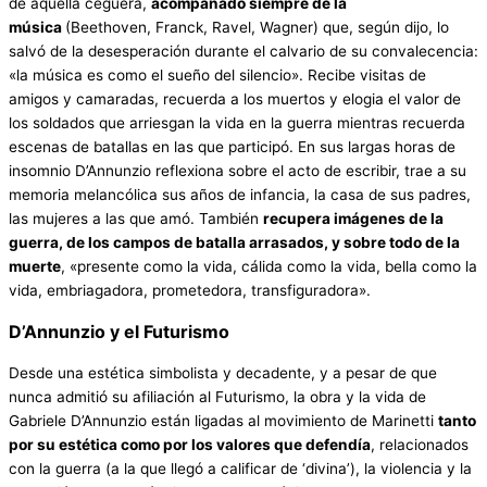
de aquella ceguera,
acompañado siempre de la
música
(Beethoven, Franck, Ravel, Wagner) que, según dijo, lo
salvó de la desesperación durante el calvario de su convalecencia:
«la música es como el sueño del silencio». Recibe visitas de
amigos y camaradas, recuerda a los muertos y elogia el valor de
los soldados que arriesgan la vida en la guerra mientras recuerda
escenas de batallas en las que participó. En sus largas horas de
insomnio D’Annunzio reflexiona sobre el acto de escribir, trae a su
memoria melancólica sus años de infancia, la casa de sus padres,
las mujeres a las que amó. También
recupera imágenes de la
guerra, de los campos de batalla arrasados, y sobre todo de la
muerte
, «presente como la vida, cálida como la vida, bella como la
vida, embriagadora, prometedora, transfiguradora».
D’Annunzio y el Futurismo
Desde una estética simbolista y decadente, y a pesar de que
nunca admitió su afiliación al Futurismo, la obra y la vida de
Gabriele D’Annunzio están ligadas al movimiento de Marinetti
tanto
por su estética como por los valores que defendía
, relacionados
con la guerra (a la que llegó a calificar de ‘divina’), la violencia y la