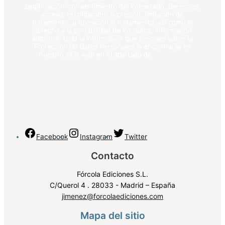
Legitimación: consentimiento del interesado. Derechos:
acceso, rectificación, supresión, limitación de
tratamiento, u oposición al tratamiento, así como el
derecho a la portabilidad de los datos. Información
adicional: toda la información que precises sobre la
Protección de Datos Personales la encontrarás en
nuestro sitio web en el apartado de
política de
privacidad
.
Facebook
Instagram
Twitter
Contacto
Fórcola Ediciones S.L.
C/Querol 4 . 28033 - Madrid – España
jimenez@forcolaediciones.com
Mapa del sitio