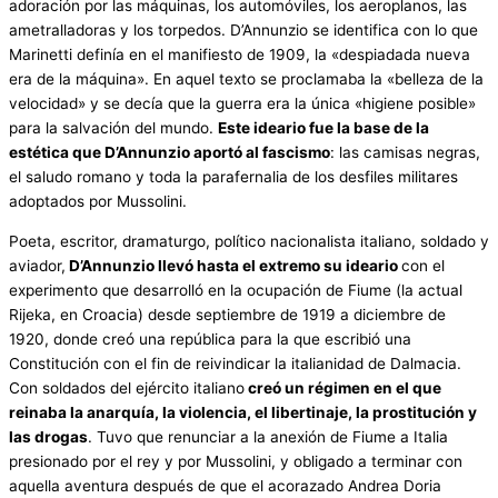
adoración por las máquinas, los automóviles, los aeroplanos, las
ametralladoras y los torpedos. D’Annunzio se identifica con lo que
Marinetti definía en el manifiesto de 1909, la «despiadada nueva
era de la máquina». En aquel texto se proclamaba la «belleza de la
velocidad» y se decía que la guerra era la única «higiene posible»
para la salvación del mundo.
Este ideario fue la base de la
estética que D’Annunzio aportó al fascismo
: las camisas negras,
el saludo romano y toda la parafernalia de los desfiles militares
adoptados por Mussolini.
Poeta, escritor, dramaturgo, político nacionalista italiano, soldado y
aviador,
D’Annunzio llevó hasta el extremo su ideario
con el
experimento que desarrolló en la ocupación de Fiume (la actual
Rijeka, en Croacia) desde septiembre de 1919 a diciembre de
1920, donde creó una república para la que escribió una
Constitución con el fin de reivindicar la italianidad de Dalmacia.
Con soldados del ejército italiano
creó un régimen en el que
reinaba la anarquía, la violencia, el libertinaje, la prostitución y
las drogas
. Tuvo que renunciar a la anexión de Fiume a Italia
presionado por el rey y por Mussolini, y obligado a terminar con
aquella aventura después de que el acorazado Andrea Doria