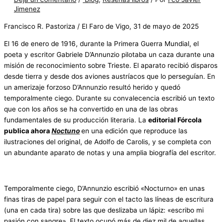
Jimenez
Francisco R. Pastoriza / El Faro de Vigo, 31 de mayo de 2025
El 16 de enero de 1916, durante la Primera Guerra Mundial, el
poeta y escritor Gabriele D’Annunzio pilotaba un caza durante una
misión de reconocimiento sobre Trieste. El aparato recibió disparos
desde tierra y desde dos aviones austríacos que lo perseguían. En
un amerizaje forzoso D’Annunzio resultó herido y quedó
temporalmente ciego. Durante su convalecencia escribió un texto
que con los años se ha convertido en una de las obras
fundamentales de su producción literaria. La
editorial Fórcola
publica ahora
Noctuno
en una edición que reproduce las
ilustraciones del original, de Adolfo de Carolis, y se completa con
un abundante aparato de notas y una amplia biografía del escritor.
Temporalmente ciego, D’Annunzio escribió «Nocturno» en unas
finas tiras de papel para seguir con el tacto las líneas de escritura
(una en cada tira) sobre las que deslizaba un lápiz: «escribo mi
pasión con sangre». El texto ocupó más de diez mil de aquellas