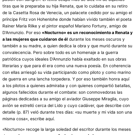
tiras que le preparaba su hija Renata, que lo cuidaba en su retiro
de la Casetta Rosa de Venecia, un palacete cedido por su amigo el
príncipe Fritz von Hohenlohe donde habían vivido también el poeta
Rainer Maria Rilke y el pintor español Mariano Fortuny, amigo de
D’Annunzio. Por eso
«Nocturno» es un reconocimiento a Renata y
a las mujeres que cuidaron de él
durante los meses oscuros y
también a su madre, a quien dedica la obra y que murió durante su
convalecencia. Pero sobre todo es un homenaje a la guerra
patriótica cuyos ideales D’Annunzio había exaltado en sus obras
literarias y que para él era como una nueva poesía. En coherencia
con ellas arriesgó su vida participando como piloto y como marino
de guerra en una lancha torpedera. Y por eso también honra aquí
a los pilotos a quienes admiraba y con quienes compartió batallas,
algunos fallecidos durante el combate: son conmovedoras las
páginas dedicadas a su amigo el aviador Giuseppe Miraglia, cuyo
avión se estrelló cerca del Lido y cuyo cadáver, que describe con
detalle (p. 87) veló durante tres días: «su muerte y mi vida son una
misma cosa», escribe aquí.
«Nocturno» recoge la larga soledad del escritor durante los meses