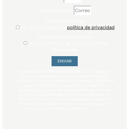
Correo electrónico
Política de privacidad
He leído y acepto la
política de privacidad
Comunicaciones comerciales
Acepto el envío de comunicaciones
comerciales
ENVIAR
Responsable: FÓRCOLA EDICIONES, S.L. Finalidad:
atención a la consulta o solicitud de información.
Legitimación: consentimiento del interesado. Derechos:
acceso, rectificación, supresión, limitación de
tratamiento, u oposición al tratamiento, así como el
derecho a la portabilidad de los datos. Información
adicional: toda la información que precises sobre la
Protección de Datos Personales la encontrarás en
nuestro sitio web en el apartado de
política de
privacidad
.