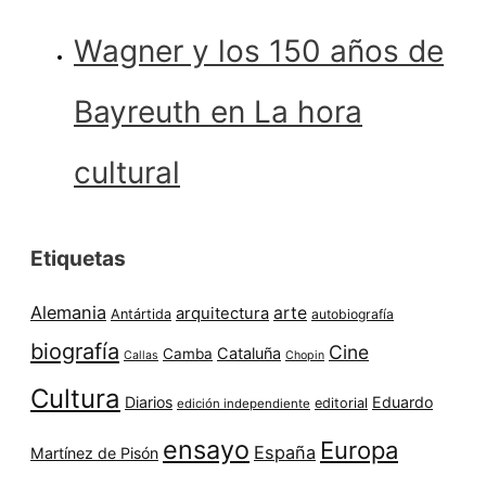
Wagner y los 150 años de
Bayreuth en La hora
cultural
Etiquetas
Alemania
arte
arquitectura
Antártida
autobiografía
biografía
Cine
Cataluña
Camba
Callas
Chopin
Cultura
Diarios
Eduardo
editorial
edición independiente
ensayo
Europa
España
Martínez de Pisón