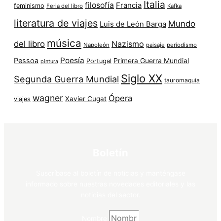
Italia
filosofía
Francia
feminismo
Feria del libro
Kafka
literatura de viajes
Mundo
Luis de León Barga
música
del libro
Nazismo
Napoleón
paisaje
periodismo
Poesía
Pessoa
Primera Guerra Mundial
Portugal
pintura
Siglo XX
Segunda Guerra Mundial
tauromaquia
wagner
Ópera
Xavier Cugat
viajes
Boletín
Suscríbase al boletín de noticias y manténgase
informado sobre nuestras novedades editoriales y las
noticias del sector.
Nombre