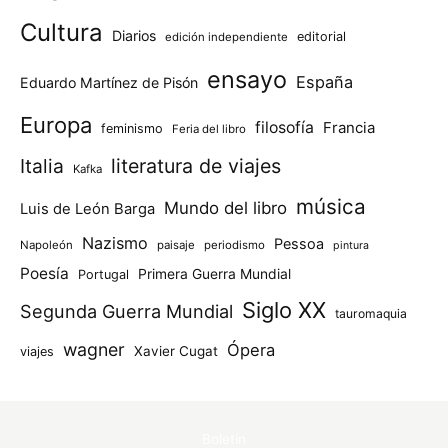
Cultura
Diarios
editorial
edición independiente
ensayo
España
Eduardo Martínez de Pisón
Europa
filosofía
Francia
feminismo
Feria del libro
Italia
literatura de viajes
Kafka
música
Mundo del libro
Luis de León Barga
Nazismo
Pessoa
Napoleón
paisaje
periodismo
pintura
Poesía
Primera Guerra Mundial
Portugal
Siglo XX
Segunda Guerra Mundial
tauromaquia
wagner
Ópera
Xavier Cugat
viajes
Boletín