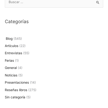
B
u
s
Categorías
c
a
r
Blog
(545)
p
Artículos
(22)
o
Entrevistas
(55)
r
Ferias
(1)
:
General
(4)
Noticias
(5)
Presentaciones
(14)
Reseñas libros
(275)
Sin categoría
(5)