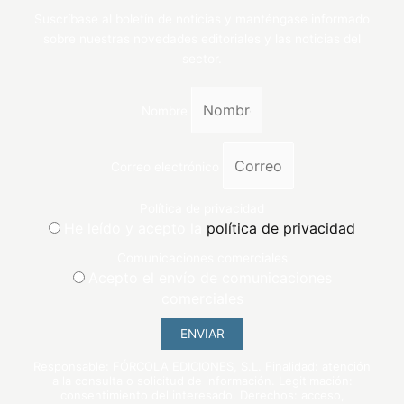
Suscríbase al boletín de noticias y manténgase informado
sobre nuestras novedades editoriales y las noticias del
sector.
Nombre
Correo electrónico
Política de privacidad
He leído y acepto la
política de privacidad
Comunicaciones comerciales
Acepto el envío de comunicaciones
comerciales
ENVIAR
Responsable: FÓRCOLA EDICIONES, S.L. Finalidad: atención
a la consulta o solicitud de información. Legitimación:
consentimiento del interesado. Derechos: acceso,