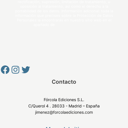
rectificación, supresión, limitación de tratamiento, u
oposición al tratamiento, así como el derecho a la
portabilidad de los datos. Información adicional: toda la
información que precises sobre la Protección de Datos
Personales la encontrarás en nuestro sitio web en el
apartado de
política de privacidad
.
Contacto
Fórcola Ediciones S.L.
C/Querol 4 . 28033 - Madrid – España
jimenez@forcolaediciones.com