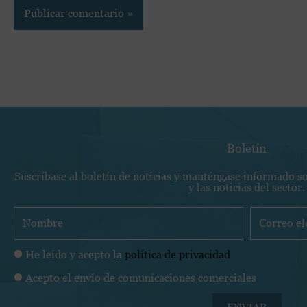
Boletín
Suscríbase al boletín de noticias y manténgase informado s
y las noticias del sector.
N
C
o
o
m
r
P
He leído y acepto la
política de privacidad
b
r
o
C
Acepto el envío de comunicaciones comerciales
r
e
l
o
e
o
í