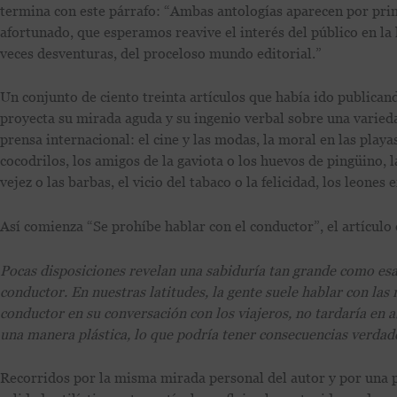
termina con este párrafo: “Ambas antologías aparecen por prim
afortunado, que esperamos reavive el interés del público en la
veces desventuras, del proceloso mundo editorial.”
Un conjunto de ciento treinta artículos que había ido publica
proyecta su mirada aguda y su ingenio verbal sobre una variedad
prensa internacional: el cine y las modas, la moral en las playas
cocodrilos, los amigos de la gaviota o los huevos de pingüino, l
vejez o las barbas, el vicio del tabaco o la felicidad, los leones
Así comienza “Se prohíbe hablar con el conductor”, el artículo 
Pocas disposiciones revelan una sabiduría tan grande como esa q
conductor. En nuestras latitudes, la gente suele hablar con la
conductor en su conversación con los viajeros, no tardaría en 
una manera plástica, lo que podría tener consecuencias verda
Recorridos por la misma mirada personal del autor y por una pr