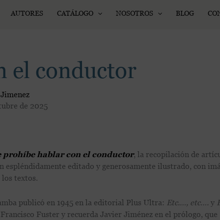
AUTORES
CATÁLOGO
NOSOTROS
BLOG
CO
n el conductor
 Jimenez
tubre de 2025
 prohíbe hablar con el conductor
, la recopilación de artíc
n espléndidamente editado y generosamente ilustrado, con im
los textos.
amba publicó en 1945 en la editorial Plus Ultra:
Etc.…, etc….
y
ó Francisco Fuster y recuerda Javier Jiménez en el prólogo, que