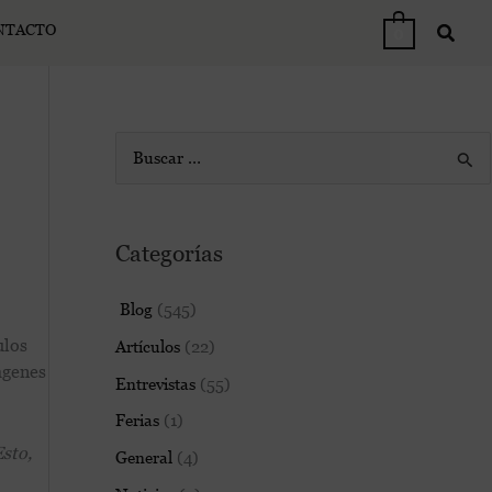
NTACTO
0
B
u
s
Categorías
c
a
Blog
(545)
r
ulos
Artículos
(22)
p
ágenes
Entrevistas
(55)
o
Ferias
(1)
r
Esto,
General
(4)
: