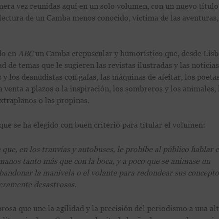
era vez reunidas aquí en un solo volumen, con un nuevo título
 lectura de un Camba menos conocido, víctima de las aventuras,
ndo en
ABC
un Camba crepuscular y humorístico que, desde Lisb
 de temas que le sugieren las revistas ilustradas y las noticias
 y los desnudistas con gafas, las máquinas de afeitar, los poetas
a venta a plazos o la inspiración, los sombreros y los animales, 
 extraplanos o las propinas.
que se ha elegido con buen criterio para titular el volumen:
ue, en los tranvías y autobuses, le prohíbe al público hablar c
s manos tanto más que con la boca, y a poco que se animase un
abandonar la manivela o el volante para redondear sus concepto
deramente desastrosas.
osa que une la agilidad y la precisión del periodismo a una al