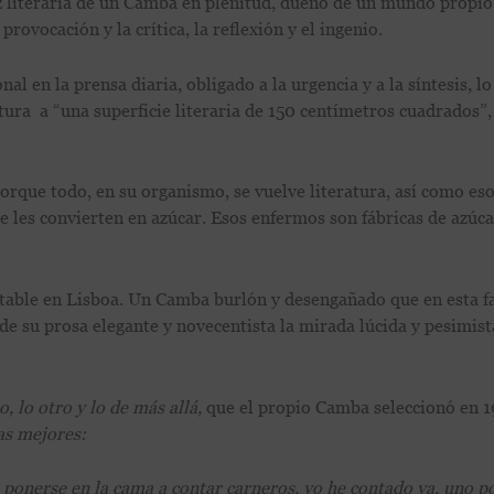
rez literaria de un Camba en plenitud, dueño de un mundo propio
provocación y la crítica, la reflexión y el ingenio.
nal en la prensa diaria, obligado a la urgencia y a la síntesis, l
itura a “una superficie literaria de 150 centímetros cuadrados”,
porque todo, en su organismo, se vuelve literatura, así como es
 les convierten en azúcar. Esos enfermos son fábricas de azúca
estable en Lisboa. Un Camba burlón y desengañado que en esta f
d de su prosa elegante y novecentista la mirada lúcida y pesimista
o, lo otro y lo de más allá,
que el propio Camba seleccionó en 
as mejores:
 ponerse en la cama a contar carneros, yo he contado ya, uno p