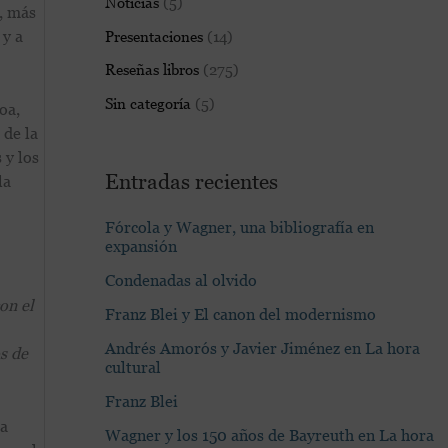
Noticias
(5)
, más
 y a
Presentaciones
(14)
Reseñas libros
(275)
Sin categoría
(5)
oa,
 de la
 y los
Entradas recientes
la
Fórcola y Wagner, una bibliografía en
expansión
Condenadas al olvido
on el
Franz Blei y El canon del modernismo
Andrés Amorós y Javier Jiménez en La hora
s de
cultural
Franz Blei
ta
Wagner y los 150 años de Bayreuth en La hora