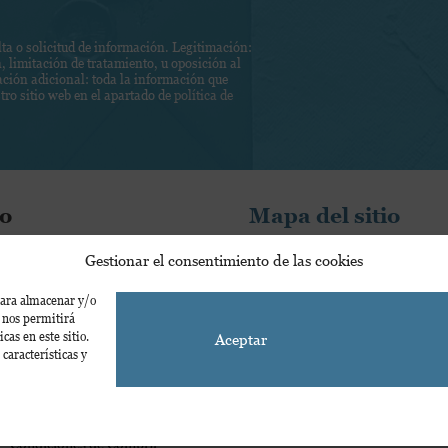
 o solicitud de información. Legitimación:
, limitación de tratamiento, u oposición al
mación adicional: toda la información que
tro sitio web en el apartado de
política de
o
Mapa del sitio
ones S.L.
Catálogo
Gestionar el consentimiento de las cookies
 28033 - Madrid – España
Autores
olaediciones.com
 para almacenar y/o
Nosotros
s nos permitirá
Blog
as en este sitio.
Aceptar
características y
Condiciones de Compra