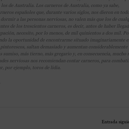
 los de Australia. Los carneros de Australia, como ya sabe,
rneros españoles que, durante varios siglos, nos dieron en todo
 dormir a las personas nerviosas, no valen más que los de cual
tes de los trescientos carneros, es decir, antes de haber llegad
ación, necesito, por lo menos, de mil quinientos a dos mil. Po
hando la oportunidad de encontrarme situado imaginariamente e
an pintorescos, saltan demasiado y aumentan considerablemente
ás sumiso, más tierno, más gregario y, en consecuencia, mucho
dades nerviosas nos recomiendan contar carneros, para combatir
, por ejemplo, toros de lidia.
.
Entrada sigui