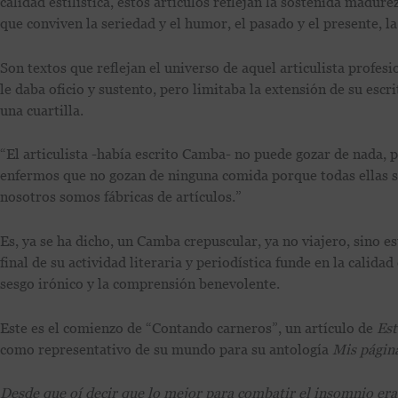
calidad estilística, estos artículos reflejan la sostenida madu
que conviven la seriedad y el humor, el pasado y el presente, la 
Son textos que reflejan el universo de aquel articulista profesio
le daba oficio y sustento, pero limitaba la extensión de su escr
una cuartilla.
“El articulista -había escrito Camba- no puede gozar de nada, 
enfermos que no gozan de ninguna comida porque todas ellas se
nosotros somos fábricas de artículos.”
Es, ya se ha dicho, un Camba crepuscular, ya no viajero, sino 
final de su actividad literaria y periodística funde en la calida
sesgo irónico y la comprensión benevolente.
Este es el comienzo de “Contando carneros”, un artículo de
Est
como representativo de su mundo para su antología
Mis págin
Desde que oí decir que lo mejor para combatir el insomnio era