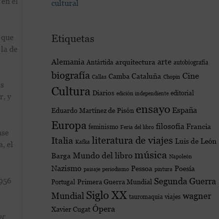
 en el
cultural
o que
Etiquetas
 la de
Alemania
arte
arquitectura
Antártida
autobiografía
biografía
Cine
Cataluña
Camba
Callas
Chopin
os
Cultura
Diarios
editorial
edición independiente
r, y
ensayo
España
Eduardo Martínez de Pisón
Europa
filosofía
Francia
feminismo
Feria del libro
ase
Italia
literatura de viajes
Luis de León
Kafka
, el
música
Mundo del libro
Barga
Napoleón
Nazismo
Poesía
Pessoa
paisaje
periodismo
pintura
1956
Segunda Guerra
Primera Guerra Mundial
Portugal
Siglo XX
Mundial
wagner
viajes
tauromaquia
Ópera
Xavier Cugat
or