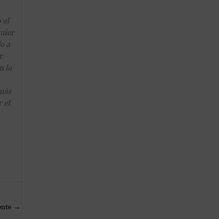
 el
quier
o a
r
n la
 más
 el
ente
→