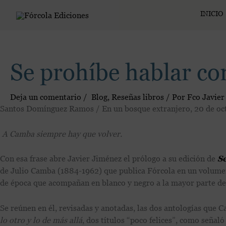
Ir
INICIO
al
contenido
Se prohíbe hablar co
Deja un comentario
/
Blog
,
Reseñas libros
/ Por
Fco Javier
Santos Domínguez Ramos / En un bosque extranjero, 20 de oc
A Camba siempre hay que volver.
Con esa frase abre Javier Jiménez el prólogo a su edición de
Se
de Julio Camba (1884-1962) que publica Fórcola en un volume
de época que acompañan en blanco y negro a la mayor parte de 
Se reúnen en él, revisadas y anotadas, las dos antologías que C
lo otro y lo de más allá
, dos títulos “poco felices”, como señal