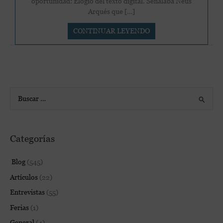
oportunidad: Elogio del texto digital. Señalaba Neus
Arqués que […]
Los
CONTINUAR LEYENDO
libros
electrónicos
de
Fórcola
B
u
s
Categorías
c
a
Blog
(545)
r
Artículos
(22)
p
Entrevistas
(55)
o
Ferias
(1)
r
:
General
(4)