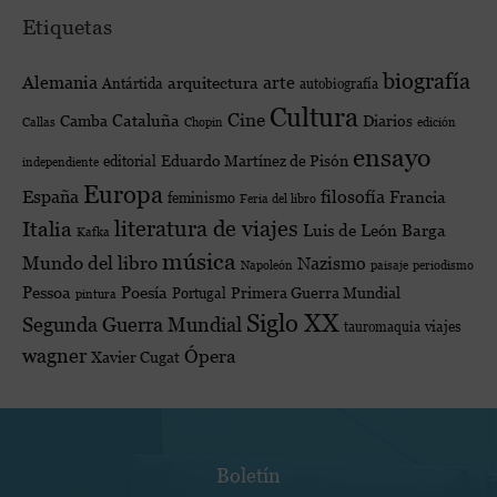
Etiquetas
biografía
Alemania
arte
arquitectura
Antártida
autobiografía
Cultura
Cine
Cataluña
Diarios
Camba
edición
Callas
Chopin
ensayo
Eduardo Martínez de Pisón
editorial
independiente
Europa
España
filosofía
Francia
feminismo
Feria del libro
Italia
literatura de viajes
Luis de León Barga
Kafka
música
Mundo del libro
Nazismo
Napoleón
paisaje
periodismo
Poesía
Pessoa
Primera Guerra Mundial
Portugal
pintura
Siglo XX
Segunda Guerra Mundial
viajes
tauromaquia
wagner
Ópera
Xavier Cugat
Boletín