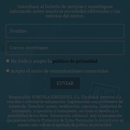
Suscríbase al boletín de noticias y manténgase
informado sobre nuestras novedades editoriales y las
noticias del sector.
N
o
m
C
b
o
r
r
P
He leído y acepto la
política de privacidad
e
r
o
C
Acepto el envío de comunicaciones comerciales
e
l
o
o
í
ENVIAR
m
e
t
u
l
i
Responsable: FÓRCOLA EDICIONES, S.L. Finalidad: atención a la
n
e
consulta o solicitud de información. Legitimación: consentimiento del
c
i
c
interesado. Derechos: acceso, rectificación, supresión, limitación de
a
tratamiento, u oposición al tratamiento, así como el derecho a la
c
t
portabilidad de los datos. Información adicional: toda la información
d
a
r
que precises sobre la Protección de Datos Personales la encontrarás en
e
nuestro sitio web en el apartado de
política de privacidad
.
c
ó