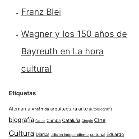
Franz Blei
Wagner y los 150 años de
Bayreuth en La hora
cultural
Etiquetas
Alemania
arte
arquitectura
Antártida
autobiografía
biografía
Cine
Cataluña
Camba
Callas
Chopin
Cultura
Diarios
Eduardo
editorial
edición independiente