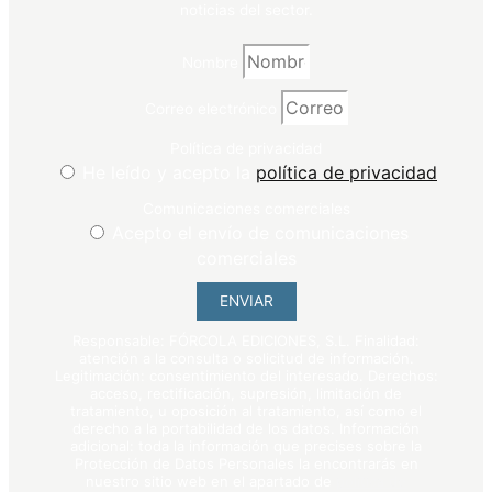
noticias del sector.
Nombre
Correo electrónico
Política de privacidad
He leído y acepto la
política de privacidad
Comunicaciones comerciales
Acepto el envío de comunicaciones
comerciales
ENVIAR
Responsable: FÓRCOLA EDICIONES, S.L. Finalidad:
atención a la consulta o solicitud de información.
Legitimación: consentimiento del interesado. Derechos:
acceso, rectificación, supresión, limitación de
tratamiento, u oposición al tratamiento, así como el
derecho a la portabilidad de los datos. Información
adicional: toda la información que precises sobre la
Protección de Datos Personales la encontrarás en
nuestro sitio web en el apartado de
política de