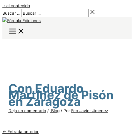
Ir al contenido
Buscar …
Con Eduardo
Martínez de Pisón
en Zaragoza
Deja un comentario
/
Blog
/ Por
Fco Javier Jimenez
←
Entrada anterior