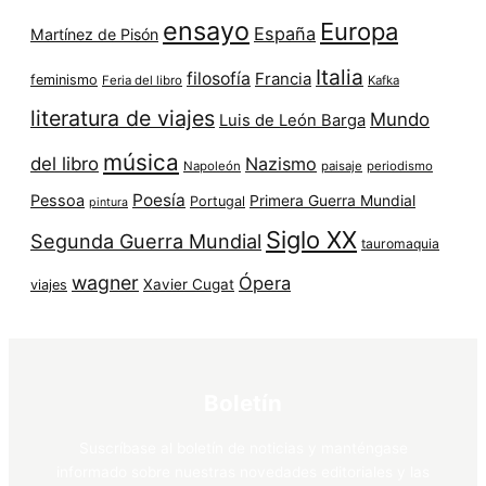
ensayo
Europa
España
Martínez de Pisón
Italia
filosofía
Francia
feminismo
Feria del libro
Kafka
literatura de viajes
Mundo
Luis de León Barga
música
del libro
Nazismo
Napoleón
paisaje
periodismo
Poesía
Pessoa
Primera Guerra Mundial
Portugal
pintura
Siglo XX
Segunda Guerra Mundial
tauromaquia
wagner
Ópera
Xavier Cugat
viajes
Boletín
Suscríbase al boletín de noticias y manténgase
informado sobre nuestras novedades editoriales y las