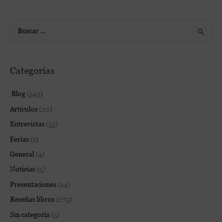
B
u
s
Categorías
c
a
Blog
(545)
r
Artículos
(22)
p
Entrevistas
(55)
o
Ferias
(1)
r
:
General
(4)
Noticias
(5)
Presentaciones
(14)
Reseñas libros
(275)
Sin categoría
(5)