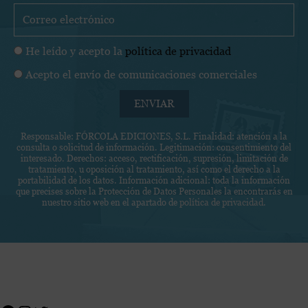
m
C
b
o
r
r
P
He leído y acepto la
política de privacidad
e
r
o
C
Acepto el envío de comunicaciones comerciales
e
l
o
o
í
ENVIAR
m
e
t
u
l
i
Responsable: FÓRCOLA EDICIONES, S.L. Finalidad: atención a la
n
e
consulta o solicitud de información. Legitimación: consentimiento del
c
i
c
interesado. Derechos: acceso, rectificación, supresión, limitación de
a
tratamiento, u oposición al tratamiento, así como el derecho a la
c
t
portabilidad de los datos. Información adicional: toda la información
d
a
r
que precises sobre la Protección de Datos Personales la encontrarás en
e
nuestro sitio web en el apartado de
política de privacidad
.
c
ó
p
i
n
r
o
i
i
n
c
v
e
o
Facebook
Instagram
Twitter
a
s
c
c