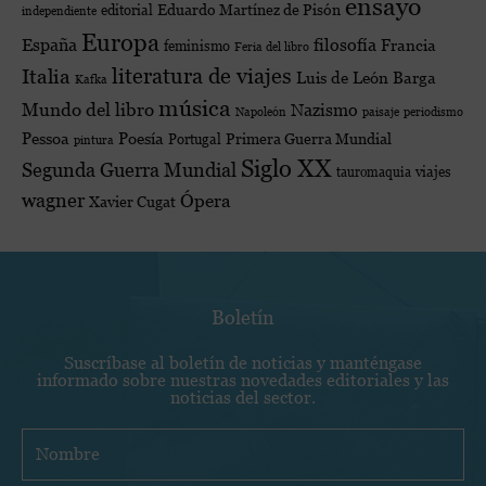
ensayo
Eduardo Martínez de Pisón
editorial
independiente
Europa
España
filosofía
Francia
feminismo
Feria del libro
Italia
literatura de viajes
Luis de León Barga
Kafka
música
Mundo del libro
Nazismo
Napoleón
paisaje
periodismo
Poesía
Pessoa
Primera Guerra Mundial
Portugal
pintura
Siglo XX
Segunda Guerra Mundial
viajes
tauromaquia
wagner
Ópera
Xavier Cugat
Boletín
Suscríbase al boletín de noticias y manténgase
informado sobre nuestras novedades editoriales y las
noticias del sector.
N
o