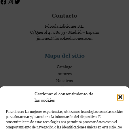
i
o
d
m
Contacto
a
e
d
r
Fórcola Ediciones S.L.
C/Querol 4 . 28033 - Madrid – España
c
jimenez@forcolaediciones.com
i
a
l
Mapa del sitio
e
Catálogo
s
Autores
Nosotros
Blog
Gestionar el consentimiento de
las cookies
Mi Cuenta
Para ofrecer las mejores experiencias, utilizamos tecnologías como las cookies
para almacenar y/o acceder a la información del dispositivo. El
Mi cuenta
consentimiento de estas tecnologías nos permitirá procesar datos como el
comportamiento de navegación o las identificaciones únicas en este sitio. No