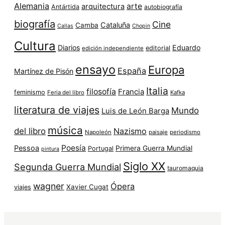
Alemania
arte
arquitectura
Antártida
autobiografía
biografía
Cine
Cataluña
Camba
Callas
Chopin
Cultura
Diarios
Eduardo
editorial
edición independiente
ensayo
Europa
España
Martínez de Pisón
Italia
filosofía
Francia
feminismo
Feria del libro
Kafka
literatura de viajes
Mundo
Luis de León Barga
música
del libro
Nazismo
Napoleón
paisaje
periodismo
Poesía
Pessoa
Primera Guerra Mundial
Portugal
pintura
Siglo XX
Segunda Guerra Mundial
tauromaquia
wagner
Ópera
Xavier Cugat
viajes