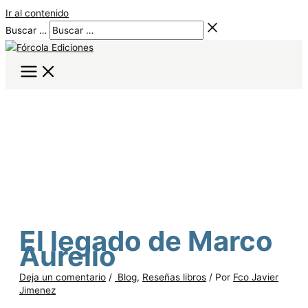
Ir al contenido
Buscar …
El legado de Marco
Aurelio
Deja un comentario
/
Blog
,
Reseñas libros
/ Por
Fco Javier
Jimenez