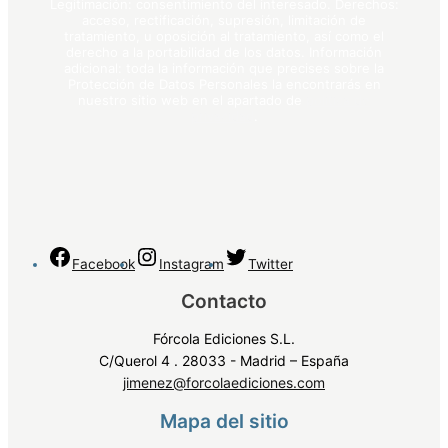
Legitimación: consentimiento del interesado. Derechos:
acceso, rectificación, supresión, limitación de
tratamiento, u oposición al tratamiento, así como el
derecho a la portabilidad de los datos. Información
adicional: toda la información que precises sobre la
Protección de Datos Personales la encontrarás en
nuestro sitio web en el apartado de
política de
privacidad
.
Facebook
Instagram
Twitter
Contacto
Fórcola Ediciones S.L.
C/Querol 4 . 28033 - Madrid – España
jimenez@forcolaediciones.com
Mapa del sitio