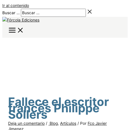
Ir al contenido
Buscar …
Fallece el escritor
francés Philippe
Sollers
Deja un comentario
/
Blog
,
Artículos
/ Por
Fco Javier
Jimenez