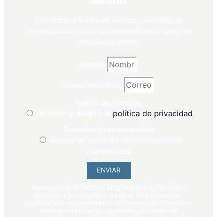
Boletín
Suscríbase al boletín de noticias y manténgase
informado sobre nuestras novedades editoriales y las
noticias del sector.
Nombre
Correo electrónico
Política de privacidad
He leído y acepto la
política de privacidad
Comunicaciones comerciales
Acepto el envío de comunicaciones
comerciales
ENVIAR
Responsable: FÓRCOLA EDICIONES, S.L. Finalidad:
atención a la consulta o solicitud de información.
Legitimación: consentimiento del interesado. Derechos:
acceso, rectificación, supresión, limitación de