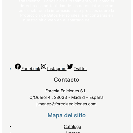
tratamiento, u oposición al tratamiento, así como el
derecho a la portabilidad de los datos. Información
adicional: toda la información que precises sobre la
Protección de Datos Personales la encontrarás en
nuestro sitio web en el apartado de
política de
privacidad
.
Facebook
Instagram
Twitter
Contacto
Fórcola Ediciones S.L.
C/Querol 4 . 28033 - Madrid – España
jimenez@forcolaediciones.com
Mapa del sitio
Catálogo