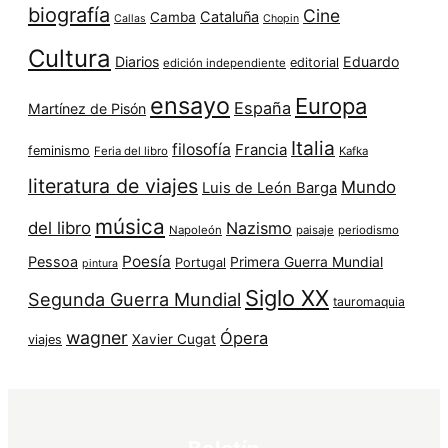
biografía
Cine
Cataluña
Camba
Callas
Chopin
Cultura
Diarios
Eduardo
editorial
edición independiente
ensayo
Europa
España
Martínez de Pisón
Italia
filosofía
Francia
feminismo
Feria del libro
Kafka
literatura de viajes
Mundo
Luis de León Barga
música
del libro
Nazismo
Napoleón
paisaje
periodismo
Poesía
Pessoa
Primera Guerra Mundial
Portugal
pintura
Siglo XX
Segunda Guerra Mundial
tauromaquia
wagner
Ópera
Xavier Cugat
viajes