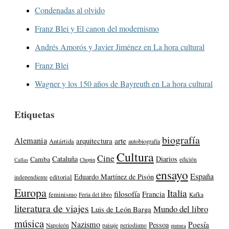
Condenadas al olvido
Franz Blei y El canon del modernismo
Andrés Amorós y Javier Jiménez en La hora cultural
Franz Blei
Wagner y los 150 años de Bayreuth en La hora cultural
Etiquetas
biografía
Alemania
arte
arquitectura
Antártida
autobiografía
Cultura
Cine
Cataluña
Diarios
Camba
edición
Callas
Chopin
ensayo
España
Eduardo Martínez de Pisón
editorial
independiente
Europa
Italia
filosofía
Francia
feminismo
Feria del libro
Kafka
literatura de viajes
Mundo del libro
Luis de León Barga
música
Nazismo
Poesía
Pessoa
Napoleón
paisaje
periodismo
pintura