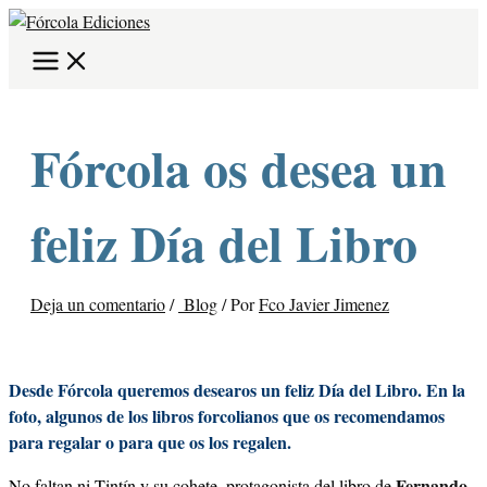
Ir
Escribe
Nombre*
Correo
Web
B
al
aquí...
electrónico*
u
contenido
s
c
a
Fórcola os desea un
r
p
feliz Día del Libro
o
r
:
Deja un comentario
/
Blog
/ Por
Fco Javier Jimenez
Desde Fórcola queremos desearos un feliz Día del Libro. En la
foto, algunos de los libros forcolianos que os recomendamos
para regalar o para que os los regalen.
Fernando
No faltan ni Tintín y su cohete, protagonista del libro de