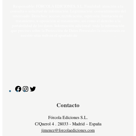
Responsable: FÓRCOLA EDICIONES, S.L. Finalidad: atención a la
consulta o solicitud de información. Legitimación: consentimiento del
interesado. Derechos: acceso, rectificación, supresión, limitación de
tratamiento, u oposición al tratamiento, así como el derecho a la
portabilidad de los datos. Información adicional: toda la información
que precises sobre la Protección de Datos Personales la encontrarás en
nuestro sitio web en el apartado de
política de privacidad
.
Facebook
Instagram
Twitter
Contacto
Fórcola Ediciones S.L.
C/Querol 4 . 28033 - Madrid – España
jimenez@forcolaediciones.com