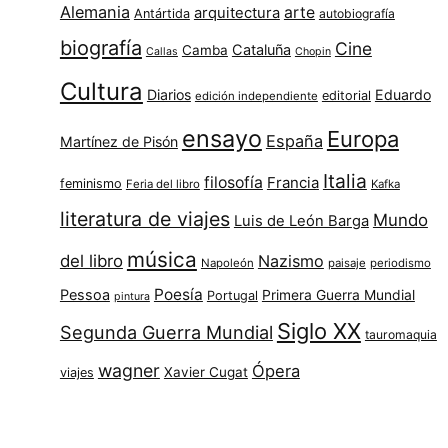
Alemania
arte
arquitectura
Antártida
autobiografía
biografía
Cine
Cataluña
Camba
Callas
Chopin
Cultura
Diarios
Eduardo
editorial
edición independiente
ensayo
Europa
España
Martínez de Pisón
Italia
filosofía
Francia
feminismo
Feria del libro
Kafka
literatura de viajes
Mundo
Luis de León Barga
música
del libro
Nazismo
Napoleón
paisaje
periodismo
Poesía
Pessoa
Primera Guerra Mundial
Portugal
pintura
Siglo XX
Segunda Guerra Mundial
tauromaquia
wagner
Ópera
Xavier Cugat
viajes