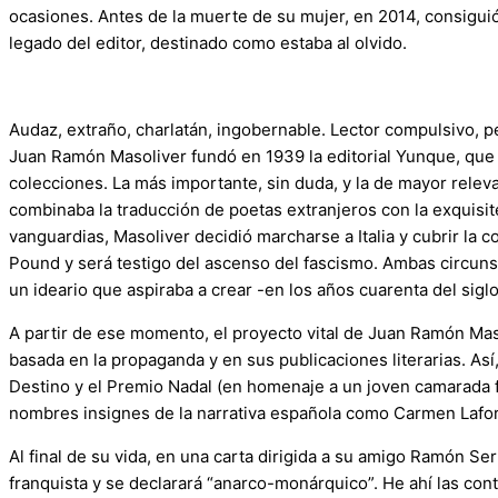
ocasiones. Antes de la muerte de su mujer, en 2014, consiguió 
legado del editor, destinado como estaba al olvido.
Audaz, extraño, charlatán, ingobernable. Lector compulsivo, pe
Juan Ramón Masoliver fundó en 1939 la editorial Yunque, que a 
colecciones. La más importante, sin duda, y la de mayor releva
combinaba la traducción de poetas extranjeros con la exquisi
vanguardias, Masoliver decidió marcharse a Italia y cubrir la 
Pound y será testigo del ascenso del fascismo. Ambas circunstan
un ideario que aspiraba a crear -en los años cuarenta del siglo
A partir de ese momento, el proyecto vital de Juan Ramón Maso
basada en la propaganda y en sus publicaciones literarias. Así,
Destino y el Premio Nadal (en homenaje a un joven camarada fal
nombres insignes de la narrativa española como Carmen Lafore
Al final de su vida, en una carta dirigida a su amigo Ramón S
franquista y se declarará “anarco-monárquico”. He ahí las con