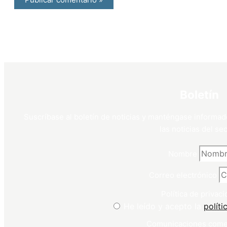
Boletín
Suscríbase al boletín de noticias y manténgase informad
las noticias del sec
Nombre
Correo electrónico
Política de privaci
He leído y acepto la
políti
Comunicaciones come