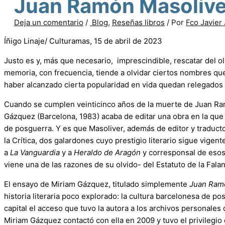
Juan Ramón Masolive
Deja un comentario
/
Blog
,
Reseñas libros
/ Por
Fco Javier
Íñigo Linaje/ Culturamas, 15 de abril de 2023
Justo es y, más que necesario, imprescindible, rescatar del olvi
memoria, con frecuencia, tiende a olvidar ciertos nombres que,
haber alcanzado cierta popularidad en vida quedan relegados 
Cuando se cumplen veinticinco años de la muerte de Juan Ram
Gázquez (Barcelona, 1983) acaba de editar una obra en la que p
de posguerra. Y es que Masoliver, además de editor y traductor
la Crítica, dos galardones cuyo prestigio literario sigue vigent
a
La Vanguardia
y a
Heraldo de Aragón
y corresponsal de esos 
viene una de las razones de su olvido- del Estatuto de la Fala
El ensayo de Miriam Gázquez, titulado simplemente
Juan Ram
historia literaria poco explorado: la cultura barcelonesa de po
capital el acceso que tuvo la autora a los archivos personales de
Miriam Gázquez contactó con ella en 2009 y tuvo el privilegio 