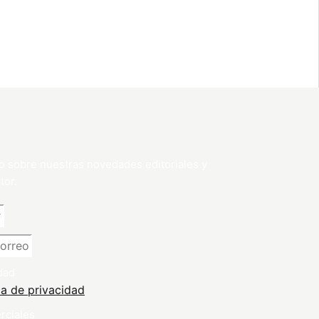
o sobre nuestras novedades editoriales y
tor.
dad
ca de privacidad
rciales