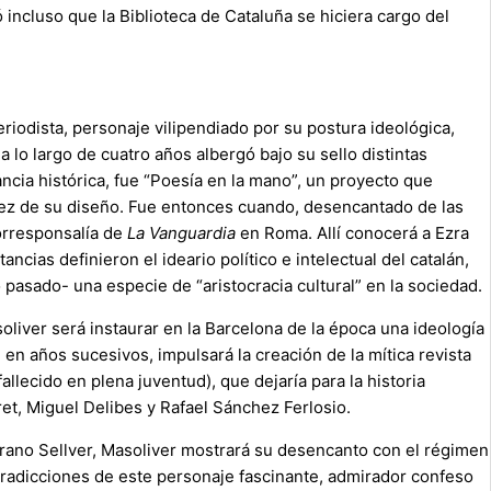
incluso que la Biblioteca de Cataluña se hiciera cargo del
riodista, personaje vilipendiado por su postura ideológica,
lo largo de cuatro años albergó bajo su sello distintas
ncia histórica, fue “Poesía en la mano”, un proyecto que
tez de su diseño. Fue entonces cuando, desencantado de las
corresponsalía de
La Vanguardia
en Roma. Allí conocerá a Ezra
cias definieron el ideario político e intelectual del catalán,
 pasado- una especie de “aristocracia cultural” en la sociedad.
liver será instaurar en la Barcelona de la época una ideología
 en años sucesivos, impulsará la creación de la mítica revista
lecido en plena juventud), que dejaría para la historia
t, Miguel Delibes y Rafael Sánchez Ferlosio.
errano Sellver, Masoliver mostrará su desencanto con el régimen
tradicciones de este personaje fascinante, admirador confeso