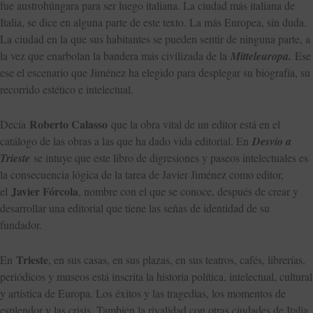
fue austrohúngara para ser luego italiana. La ciudad más italiana de
Italia, se dice en alguna parte de este texto. La más Europea, sin duda.
La ciudad en la que sus habitantes se pueden sentir de ninguna parte, a
la vez que enarbolan la bandera más civilizada de la
Mitteleuropa.
Ese
ese el escenario que Jiménez ha elegido para desplegar su biografía, su
recorrido estético e intelectual.
Roberto Calasso
Decía
que la obra vital de un editor está en el
catálogo de las obras a las que ha dado vida editorial. En
Desvío a
Trieste
se intuye que este libro de digresiones y paseos intelectuales es
la consecuencia lógica de la tarea de Javier Jiménez como editor,
Javier Fórcola
el
, nombre con el que se conoce, después de crear y
desarrollar una editorial que tiene las señas de identidad de su
fundador.
Trieste
En
, en sus casas, en sus plazas, en sus teatros, cafés, librerías,
periódicos y museos está inscrita la historia política, intelectual, cultural
y artística de Europa. Los éxitos y las tragedias, los momentos de
esplendor y las crisis. También la rivalidad con otras ciudades de Italia,