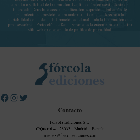
n
e
consulta o solicitud de información. Legitimación: consentimiento del
c
i
c
interesado. Derechos: acceso, rectificación, supresión, limitación de
a
tratamiento, u oposición al tratamiento, así como el derecho a la
c
t
portabilidad de los datos. Información adicional: toda la información que
d
a
r
precises sobre la Protección de Datos Personales la encontrarás en nuestro
e
sitio web en el apartado de
política de privacidad
.
c
ó
p
i
n
r
o
i
i
n
c
Facebook
Instagram
Twitter
v
e
o
a
s
c
c
i
o
d
m
a
e
d
r
Contacto
c
i
Fórcola Ediciones S.L.
a
C/Querol 4 . 28033 - Madrid – España
jimenez@forcolaediciones.com
l