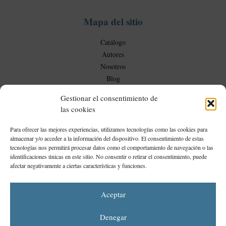
e
s
Mapa del sitio
Catálogo
Autores
Nosotros
Blog
Gestionar el consentimiento de
las cookies
Mi Cuenta
Para ofrecer las mejores experiencias, utilizamos tecnologías como las cookies para
Mi cuenta
almacenar y/o acceder a la información del dispositivo. El consentimiento de estas
tecnologías nos permitirá procesar datos como el comportamiento de navegación o las
identificaciones únicas en este sitio. No consentir o retirar el consentimiento, puede
Proyecto financiado por la Dirección General del Libro y Fomento de la Lectura, Ministerio de
afectar negativamente a ciertas características y funciones.
Cultura y Deporte
Aceptar
Denegar
Aviso legal