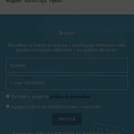
wagner
Ópera
Xavier Cugat
Boletín
Suscríbase al boletín de noticias y manténgase informado sobre
nuestras novedades editoriales y las noticias del sector.
N
o
m
C
b
o
r
r
P
He leído y acepto la
política de privacidad
e
r
o
C
Acepto el envío de comunicaciones comerciales
e
l
o
o
í
ENVIAR
m
e
t
u
l
i
Responsable: FÓRCOLA EDICIONES, S.L. Finalidad: atención a la