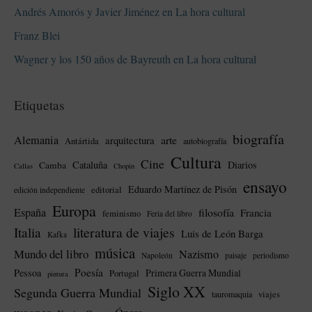
Andrés Amorós y Javier Jiménez en La hora cultural
Franz Blei
Wagner y los 150 años de Bayreuth en La hora cultural
Etiquetas
biografía
Alemania
arte
arquitectura
Antártida
autobiografía
Cultura
Cine
Cataluña
Diarios
Camba
Callas
Chopin
ensayo
Eduardo Martínez de Pisón
editorial
edición independiente
Europa
España
filosofía
Francia
feminismo
Feria del libro
literatura de viajes
Italia
Luis de León Barga
Kafka
música
Mundo del libro
Nazismo
Napoleón
paisaje
periodismo
Poesía
Pessoa
Primera Guerra Mundial
Portugal
pintura
Siglo XX
Segunda Guerra Mundial
tauromaquia
viajes