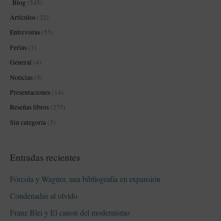
Blog
(545)
r
Artículos
(22)
p
Entrevistas
(55)
o
Ferias
(1)
r
:
General
(4)
Noticias
(5)
Presentaciones
(14)
Reseñas libros
(275)
Sin categoría
(5)
Entradas recientes
Fórcola y Wagner, una bibliografía en expansión
Condenadas al olvido
Franz Blei y El canon del modernismo