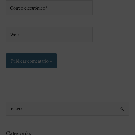
Correo
electrónico*
Web
B
u
s
Categorías
c