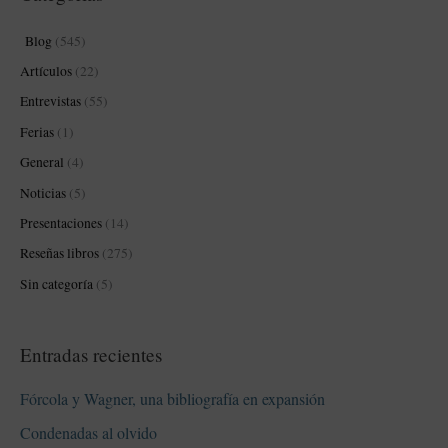
a
Blog
(545)
r
Artículos
(22)
p
Entrevistas
(55)
o
Ferias
(1)
r
:
General
(4)
Noticias
(5)
Presentaciones
(14)
Reseñas libros
(275)
Sin categoría
(5)
Entradas recientes
Fórcola y Wagner, una bibliografía en expansión
Condenadas al olvido