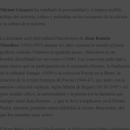
Míriam Gázquez
ha estudiado la personalidad y el imprescindible
trabajo del activista, crítico y periodista en los escenarios de la edición
y la cultura de posguerra.
Juan Ramón
La incesante actividad cultural barcelonesa de
Masoliver
(1910-1997) durante los años cuarenta le suscitó al joven
profesor Antonio Vilanova el siguiente juicio: «Masoliver es un
hombre desorbitado en sus cosas» (1948). Las cosas eran nada más y
nada menos que su participación en el semanario Destino, la fundación
de la editorial Yunque (1939) y la colección Poesía en la Mano, la
creación de la revista Entregas de Poesía (1944-47), que junto con la
anterior colección explican, según Martín de Riquer (10/ IV/1997) «el
gran sentido crítico, la universalidad y la pasión por la literatura que
siempre sintió Juan Ramón», y que le llevó a implicarse en el Premio
Nadal, mientras guardaba entera fidelidad al Ateneo Barcelonés, del
que fue miembro muy activo.
Llàtzer Moix y Sergio Vila-Sanjuán, al fallecer quien había colaborado