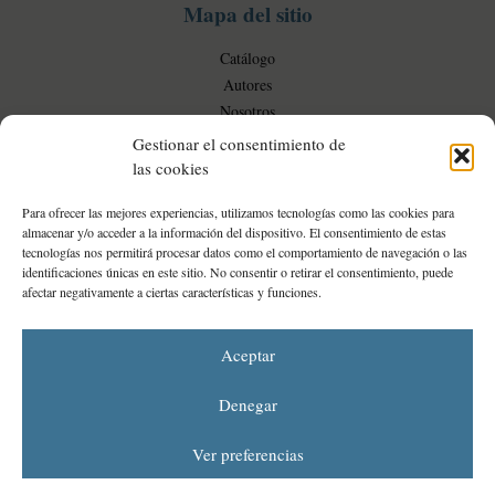
Mapa del sitio
l
e
Catálogo
s
Autores
Nosotros
Blog
Gestionar el consentimiento de
las cookies
Para ofrecer las mejores experiencias, utilizamos tecnologías como las cookies para
Mi Cuenta
almacenar y/o acceder a la información del dispositivo. El consentimiento de estas
tecnologías nos permitirá procesar datos como el comportamiento de navegación o las
Mi cuenta
identificaciones únicas en este sitio. No consentir o retirar el consentimiento, puede
afectar negativamente a ciertas características y funciones.
Proyecto financiado por la Dirección General del Libro y Fomento de la Lectura, Ministerio de
Cultura y Deporte
Aceptar
Denegar
Ver preferencias
Aviso legal
Política de cookies