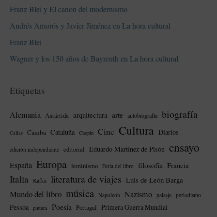
Franz Blei y El canon del modernismo
Andrés Amorós y Javier Jiménez en La hora cultural
Franz Blei
Wagner y los 150 años de Bayreuth en La hora cultural
Etiquetas
biografía
Alemania
arte
arquitectura
Antártida
autobiografía
Cultura
Cine
Cataluña
Diarios
Camba
Callas
Chopin
ensayo
Eduardo Martínez de Pisón
editorial
edición independiente
Europa
España
filosofía
Francia
feminismo
Feria del libro
literatura de viajes
Italia
Luis de León Barga
Kafka
música
Mundo del libro
Nazismo
Napoleón
paisaje
periodismo
Poesía
Pessoa
Primera Guerra Mundial
Portugal
pintura