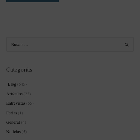
B
u
s
Categorías
c
a
Blog
(545)
r
Artículos
(22)
p
Entrevistas
(55)
o
Ferias
(1)
r
:
General
(4)
Noticias
(5)