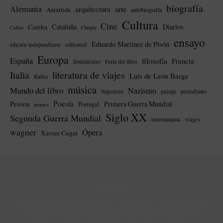
biografía
Alemania
arte
arquitectura
Antártida
autobiografía
Cultura
Cine
Cataluña
Diarios
Camba
Callas
Chopin
ensayo
Eduardo Martínez de Pisón
editorial
edición independiente
Europa
España
filosofía
Francia
feminismo
Feria del libro
literatura de viajes
Italia
Luis de León Barga
Kafka
música
Mundo del libro
Nazismo
Napoleón
paisaje
periodismo
Poesía
Pessoa
Primera Guerra Mundial
Portugal
pintura
Siglo XX
Segunda Guerra Mundial
tauromaquia
viajes
wagner
Ópera
Xavier Cugat
Boletín
Suscríbase al boletín de noticias y manténgase informado sobre
nuestras novedades editoriales y las noticias del sector.