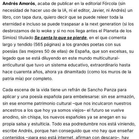
Andrés Amorós
, acaba de publicar en la editorial Fórcola (sin
necesidad de hacer uso de la IA, ni el editor, Javier, ni Andrés) un
libro, con tapa dura, quiero decir que se puede releer toda la
eternidad e incluso se puede traspasar a la next generation (si los
desbrozamos de lo woke y si no nos llega antes el Planeta de los
Simios) titulado
Se canta lo que se pierde
, en el que comenta
largo y tendido (565 páginas) a los grandes poetas con sus
poesías (las mejores 50 de ellas) de España, que son excelsas, su
legado que se está diluyendo en este mundo multicultural-
anticultural que tuvo un sistema educativo, extraordinario hasta
hace cuarenta años, ahora ya dinamitado (como los muros de la
patria mía) por completo.
Cada escena de la vida tiene un refrán de Sancho Panza para
aplicar y una poesía española para embelesarse: sin ese armazón,
sin ese enorme patrimonio cultural –que nos inculcaron nuestros
ancestros a los que hoy ya somos viejos– el futuro se vuelve
anodino, sin chispa, los nuevos españoles ya se anegan en su
propia salsa y estulticia. Todo esa podredumbre nos está viniendo,
escribe Andrés, porque han conseguido que «no hay que enseñar
contenidos –¡para eso está internet, afirman con descaro–, hay