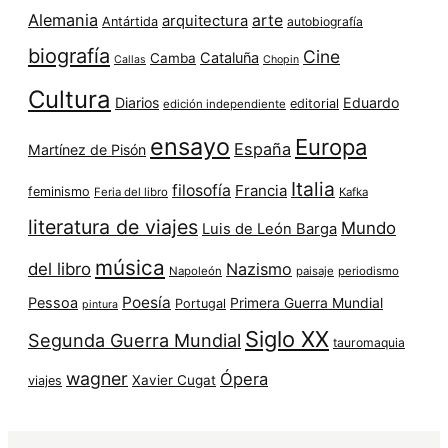
Alemania
arte
arquitectura
Antártida
autobiografía
biografía
Cine
Cataluña
Camba
Callas
Chopin
Cultura
Diarios
Eduardo
editorial
edición independiente
ensayo
Europa
España
Martínez de Pisón
Italia
filosofía
Francia
feminismo
Feria del libro
Kafka
literatura de viajes
Mundo
Luis de León Barga
música
del libro
Nazismo
Napoleón
paisaje
periodismo
Poesía
Pessoa
Primera Guerra Mundial
Portugal
pintura
Siglo XX
Segunda Guerra Mundial
tauromaquia
wagner
Ópera
Xavier Cugat
viajes