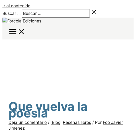
Ir al contenido
Buscar …
Que vuelva la
poesía
Deja un comentario
/
Blog
,
Reseñas libros
/ Por
Fco Javier
Jimenez