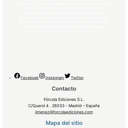
Legitimación: consentimiento del interesado. Derechos:
acceso, rectificación, supresión, limitación de
tratamiento, u oposición al tratamiento, así como el
derecho a la portabilidad de los datos. Información
adicional: toda la información que precises sobre la
Protección de Datos Personales la encontrarás en
nuestro sitio web en el apartado de
política de
privacidad
.
Facebook
Instagram
Twitter
Contacto
Fórcola Ediciones S.L.
C/Querol 4 . 28033 - Madrid – España
jimenez@forcolaediciones.com
Mapa del sitio