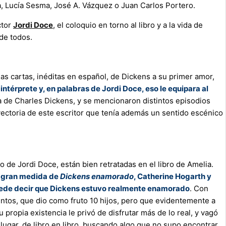
a, Lucía Sesma, José A. Vázquez o Juan Carlos Portero.
ctor
Jordi Doce
, el coloquio en torno al libro y a la vida de
de todos.
las cartas, inéditas en español, de Dickens a su primer amor,
ntérprete y, en palabras de Jordi Doce, eso le equipara al
bra de Charles Dickens, y se mencionaron distintos episodios
ayectoria de este escritor que tenía además un sentido escénico
io de Jordi Doce, están bien retratadas en el libro de Amelia.
en gran medida de
Dickens enamorado
, Catherine Hogarth y
e puede decir que Dickens estuvo realmente enamorado
. Con
os, que dio como fruto 10 hijos, pero que evidentemente a
 propia existencia le privó de disfrutar más de lo real, y vagó
n lugar, de libro en libro, buscando algo que no supo encontrar