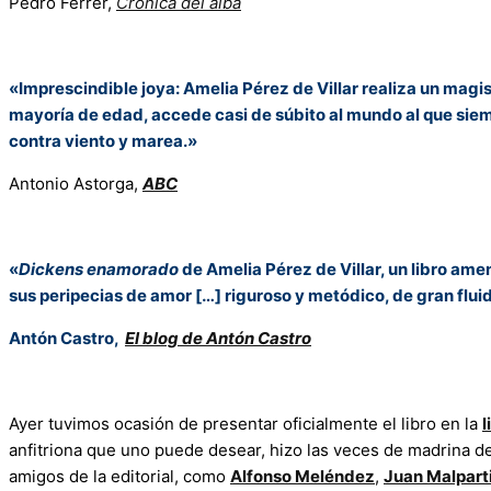
Pedro Ferrer,
Crónica del alba
«Imprescindible joya: Amelia Pérez de Villar realiza un magis
mayoría de edad, accede casi de súbito al mundo al que siemp
contra viento y marea.»
Antonio Astorga,
ABC
«
Dickens enamorado
de Amelia Pérez de Villar, un libro ame
sus peripecias de amor […] riguroso y metódico, de gran fluid
Antón Castro,
El blog de Antón Castro
Ayer tuvimos ocasión de presentar oficialmente el libro en la
l
anfitriona que uno puede desear, hizo las veces de madrina de
amigos de la editorial, como
Alfonso Meléndez
,
Juan Malpart