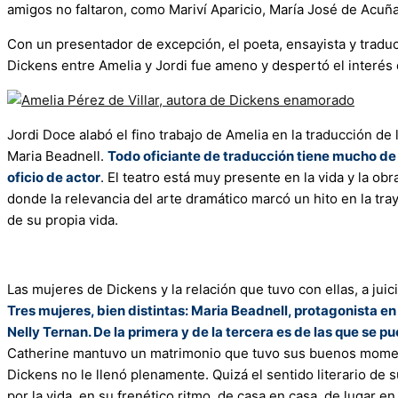
amigos no faltaron, como Mariví Aparicio, María José de Acuñ
Con un presentador de excepción, el poeta, ensayista y tradu
Dickens entre Amelia y Jordi fue ameno y despertó el interés 
Jordi Doce alabó el fino trabajo de Amelia en la traducción de 
Maria Beadnell.
Todo oficiante de traducción tiene mucho de i
oficio de actor
. El teatro está muy presente en la vida y la o
donde la relevancia del arte dramático marcó un hito en la tr
de su propia vida.
Las mujeres de Dickens y la relación que tuvo con ellas, a juic
Tres mujeres, bien distintas: Maria Beadnell, protagonista 
Nelly Ternan. De la primera y de la tercera es de las que s
Catherine mantuvo un matrimonio que tuvo sus buenos moment
Dickens no le llenó plenamente. Quizá el sentido literario de su
por la vida, en su frenético ritmo, de casa en casa, de lugar e