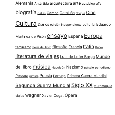
Alemania
arte
arquitectura
Antártida
autobiografía
biografía
Cine
Cataluña
Camba
Callas
Chopin
Cultura
Diarios
Eduardo
editorial
edición independiente
ensayo
Europa
España
Martínez de Pisón
Italia
filosofía
Francia
feminismo
Feria del libro
Kafka
literatura de viajes
Mundo
Luis de León Barga
música
del libro
Nazismo
Napoleón
paisaje
periodismo
Poesía
Pessoa
Primera Guerra Mundial
Portugal
pintura
Siglo XX
Segunda Guerra Mundial
tauromaquia
wagner
Ópera
Xavier Cugat
viajes