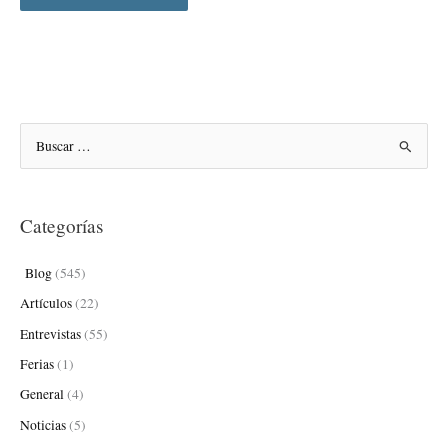
B
u
s
Categorías
c
a
Blog
(545)
r
Artículos
(22)
p
Entrevistas
(55)
o
Ferias
(1)
r
:
General
(4)
Noticias
(5)