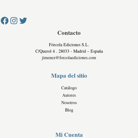
Facebook
Instagram
Twitter
v
e
o
a
s
c
c
i
o
d
Contacto
m
a
e
Fórcola Ediciones S.L.
d
r
C/Querol 4 . 28033 - Madrid – España
c
jimenez@forcolaediciones.com
i
a
Mapa del sitio
l
e
Catálogo
s
Autores
Nosotros
Blog
Mi Cuenta