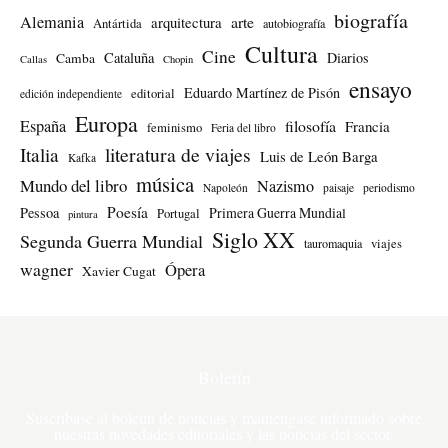
biografía
Alemania
arte
arquitectura
Antártida
autobiografía
Cultura
Cine
Cataluña
Diarios
Camba
Callas
Chopin
ensayo
Eduardo Martínez de Pisón
editorial
edición independiente
Europa
España
filosofía
Francia
feminismo
Feria del libro
literatura de viajes
Italia
Luis de León Barga
Kafka
música
Mundo del libro
Nazismo
Napoleón
paisaje
periodismo
Poesía
Pessoa
Primera Guerra Mundial
Portugal
pintura
Siglo XX
Segunda Guerra Mundial
tauromaquia
viajes
wagner
Ópera
Xavier Cugat
Boletín
Suscríbase al boletín de noticias y manténgase informado sobre
nuestras novedades editoriales y las noticias del sector.