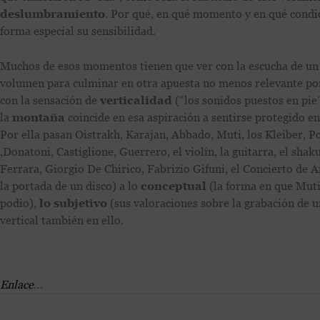
deslumbramiento
. Por qué, en qué momento y en qué condi
forma especial su sensibilidad.
Muchos de esos momentos tienen que ver con la escucha de u
volumen para culminar en otra apuesta no menos relevante po
con la sensación de
verticalidad
(“los sonidos puestos en pie
la
montaña
coincide en esa aspiración a sentirse protegido en
Por ella pasan Oistrakh, Karajan, Abbado, Muti, los Kleiber, P
,Donatoni, Castiglione, Guerrero, el violín, la guitarra, el shak
Ferrara, Giorgio De Chirico, Fabrizio Gifuni, el Concierto d
la portada de un disco) a lo
conceptual
(la forma en que Muti
podio),
lo subjetivo
(sus valoraciones sobre la grabación de 
vertical también en ello.
Enlace
…