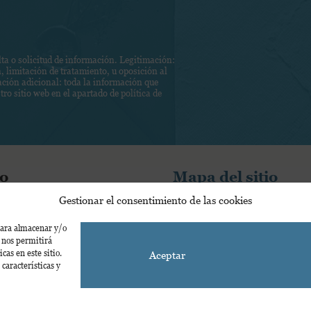
 o solicitud de información. Legitimación:
, limitación de tratamiento, u oposición al
mación adicional: toda la información que
tro sitio web en el apartado de
política de
o
Mapa del sitio
Gestionar el consentimiento de las cookies
ones S.L.
Catálogo
 28033 - Madrid – España
Autores
 para almacenar y/o
olaediciones.com
Nosotros
s nos permitirá
as en este sitio.
Aceptar
Blog
características y