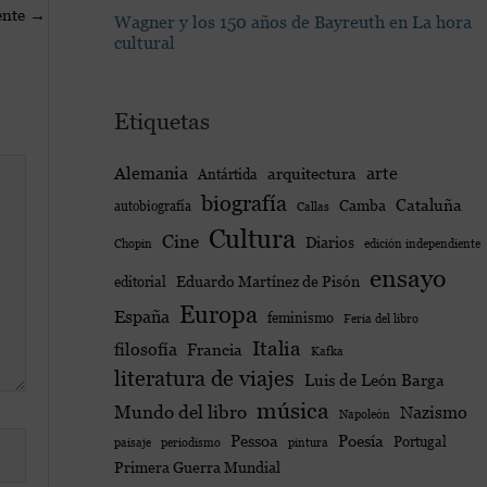
ente
→
Wagner y los 150 años de Bayreuth en La hora
cultural
Etiquetas
Alemania
arte
arquitectura
Antártida
biografía
Cataluña
Camba
autobiografía
Callas
Cultura
Cine
Diarios
edición independiente
Chopin
ensayo
Eduardo Martínez de Pisón
editorial
Europa
España
feminismo
Feria del libro
Italia
filosofía
Francia
Kafka
literatura de viajes
Luis de León Barga
música
Mundo del libro
Nazismo
Napoleón
Poesía
Pessoa
Portugal
paisaje
periodismo
pintura
Primera Guerra Mundial