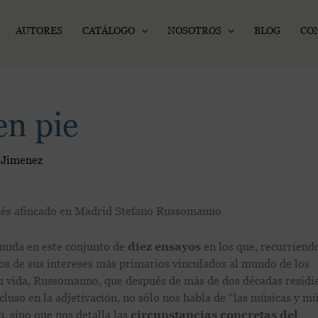
AUTORES
CATÁLOGO
NOSOTROS
BLOG
CO
en pie
 Jimenez
anés afincado en Madrid Stefano Russomanno
nuda en este conjunto de
diez ensayos
en los que, recurriendo
os de sus intereses más primarios vinculados al mundo de los
su vida, Russomanno, que después de más de dos décadas resid
ncluso en la adjetivación, no sólo nos habla de “las músicas y m
, sino que nos detalla las
circunstancias concretas del