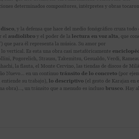
ciones determinados compositores, intérpretes y obras tocaron
n
disco
, y la defensa que hace del medio fonógráfico cruza todo 
r el
audiolibro
y el poder de la
lectura en voz alta
, que con
”) que para él representa la música. Su amor por
 lo vertical. Es esta una obra casi metafóricamente
enciclopé
ollini, Pogorelich, Strauss, Takemitsu, Gesualdo, Verdi, Ramea
uhachi, la flauta, el Monte Cervino, las tiendas de discos de Mil
e Año Nuevo… en un continuo
tránsito de lo concreto
(por ejem
 entiende su trabajo),
lo descriptivo
(el gesto de Karajan en e
una obra)…, un tránsito que a menudo es incluso
brusco
. Hay a