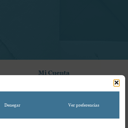
Mi Cuenta
Mi cuenta
Proyecto financiado por la Dirección General del
Denegar
Ver preferencias
Libro y Fomento de la Lectura, Ministerio de Cultura
y Deporte