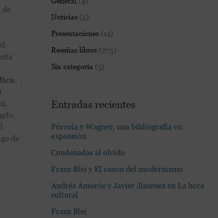
General
(4)
:
 de
Noticias
(5)
Presentaciones
(14)
el
Reseñas libros
(275)
ecta
Sin categoría
(5)
dica
.
u
Entradas recientes
án,
plo,
Fórcola y Wagner, una bibliografía en
l
expansión
lgo de
Condenadas al olvido
Franz Blei y El canon del modernismo
Andrés Amorós y Javier Jiménez en La hora
cultural
Franz Blei