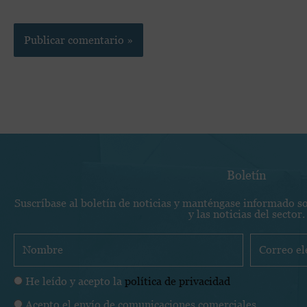
Boletín
Suscríbase al boletín de noticias y manténgase informado s
y las noticias del sector.
N
C
o
o
m
r
P
He leído y acepto la
política de privacidad
b
r
o
C
Acepto el envío de comunicaciones comerciales
r
e