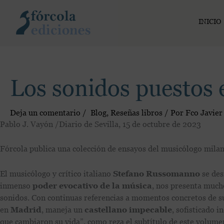
Ir
al
INICIO
contenido
Los sonidos puestos 
Deja un comentario
/
Blog
,
Reseñas libros
/ Por
Fco Javier
Pablo J. Vayón /Diario de Sevilla, 15 de octubre de 2023
Fórcola publica una colección de ensayos del musicólogo mil
El musicólogo y crítico italiano
Stefano Russomanno
se des
inmenso
poder evocativo de la música
, nos presenta much
sonidos. Con continuas referencias a momentos concretos de 
en
Madrid
, maneja un
castellano impecable
, sofisticado i
que cambiaron su vida”, como reza el subtítulo de este volumen