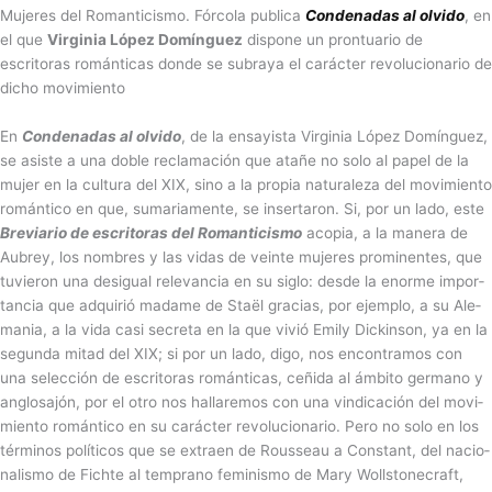
Mujeres del Romanticismo. Fórcola publica
Condenadas al olvido
, en
el que
Vir­gi­nia López Domínguez
dispone un prontuario de
escritoras románticas donde se subraya el carác­ter revolucionario de
dicho movimiento
En
Con­de­na­das al olvido
, de la ensa­yista Vir­gi­nia López Domín­guez,
se asiste a una doble recla­ma­ción que atañe no solo al papel de la
mujer en la cul­tura del XIX, sino a la pro­pia natu­ra­leza del movi­miento
román­tico en que, suma­riamente, se inser­ta­ron. Si, por un lado, este
Bre­via­rio de escri­to­ras del Roman­ti­cismo
aco­pia, a la manera de
Aubrey, los nom­bres y las vidas de veinte muje­res pro­mi­nen­tes, que
tuvie­ron una desi­gual rele­van­cia en su siglo: desde la enorme impor­
tan­cia que adqui­rió madame de Staël gra­cias, por ejem­plo, a su Ale­
ma­nia, a la vida casi secreta en la que vivió Emily Dic­kin­son, ya en la
segunda mitad del XIX; si por un lado, digo, nos encon­tra­mos con
una selec­ción de escri­to­ras román­ti­cas, ceñida al ámbito ger­mano y
anglo­sa­jón, por el otro nos halla­re­mos con una vin­di­ca­ción del movi­
miento román­tico en su carác­ter revo­lu­cio­na­rio. Pero no solo en los
tér­mi­nos polí­ti­cos que se extraen de Rous­seau a Cons­tant, del nacio­
na­lismo de Fichte al tem­prano femi­nismo de Mary Wolls­to­ne­craft,