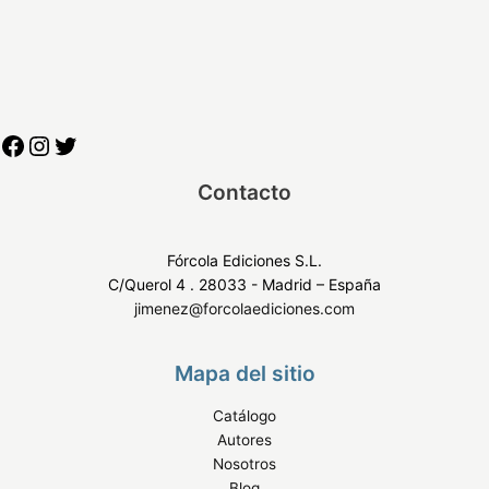
i
c
d
o
a
m
d
e
r
c
i
a
Contacto
l
e
s
Fórcola Ediciones S.L.
C/Querol 4 . 28033 - Madrid – España
jimenez@forcolaediciones.com
Mapa del sitio
Catálogo
Autores
Nosotros
Blog