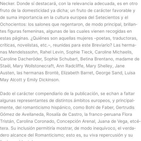
Nec­ker. Donde sí des­ta­cará, con la rele­van­cia adecuada, es en otro
fruto de la domes­ti­ci­dad ya dicha; un fruto de carác­ter favora­ble y
de suma impor­tan­cia en la cul­tura euro­pea del Sete­cien­tos y el
Ochocien­tos: los salo­nes que regen­ta­ron, de modo prin­ci­pal, bri­llan­
tes figu­ras feme­ni­nas, algu­nas de las cua­les vie­nen reco­gi­das en
estas pági­nas. ¿Quié­nes son aque­llas muje­res –poe­tas, tra­duc­to­ras,
crí­ti­cas, nove­lis­tas, etc.–, reu­ni­das para este Bre­via­rio? Las her­ma­
nas Men­delss­sohn, Rahel Levin, Sop­hie Tieck, Caroline Michae­lis,
Caro­line Dacheröder, Sop­hie Schu­bart, Betina Bre­ntano, madame de
Staël, Mary Wolls­to­ne­craft, Ann Rad­cliffe, Mary She­lley, Jane
Austen, las her­ma­nas Brontë, Eli­za­beth Barret, George Sand, Luisa
May Alcott y Emily Dic­kin­son.
Dado el carác­ter com­pen­dia­rio de la publi­ca­ción, se echan a faltar
algu­nas repre­sen­tan­tes de dis­tin­tos ámbi­tos euro­peos, y prin­ci­pal­
mente, del roman­ti­cismo his­pá­nico, como Bohl de Faber, Ger­tru­dis
Gómez de Avellaneda, Rosa­lía de Cas­tro, la franco-peruana Flora
Tris­tán, Caro­lina Coronado, Con­cep­ción Are­nal, Juana de Vega, etcé­
tera. Su inclu­sión per­mi­ti­ría mos­trar, de modo ine­quí­voco, el ver­da­
dero alcance del Roman­ti­cismo; esto es, su viva reper­cu­sión y su