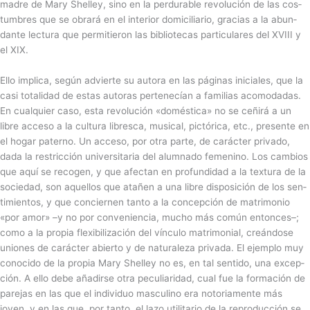
madre de Mary She­lley, sino en la per­du­ra­ble revo­lu­ción de las cos­
tum­bres que se obrará en el inte­rior domi­ci­lia­rio, gra­cias a la abun­
dante lec­tura que per­mi­tie­ron las biblio­te­cas par­ti­cu­la­res del XVIII y
el XIX.
Ello implica, según advierte su autora en las pági­nas ini­cia­les, que la
casi tota­li­dad de estas auto­ras per­te­ne­cían a fami­lias aco­mo­da­das.
En cual­quier caso, esta revolu­ción «domés­tica» no se ceñirá a un
libre acceso a la cul­tura libresca, musical, pic­tó­rica, etc., pre­sente en
el hogar paterno. Un acceso, por otra parte, de carác­ter pri­vado,
dada la res­tric­ción uni­ver­si­ta­ria del alum­nado feme­nino. Los cam­bios
que aquí se reco­gen, y que afec­tan en pro­fun­di­dad a la tex­tura de la
sociedad, son aque­llos que ata­ñen a una libre dis­po­si­ción de los sen­
ti­mien­tos, y que con­cier­nen tanto a la con­cep­ción de matri­mo­nio
«por amor» –y no por convenien­cia, mucho más común enton­ces–;
como a la pro­pia fle­xi­bi­li­za­ción del vín­culo matri­mo­nial, creán­dose
unio­nes de carác­ter abierto y de natu­ra­leza privada. El ejem­plo muy
cono­cido de la pro­pia Mary She­lley no es, en tal sen­tido, una excep­
ción. A ello debe aña­dirse otra pecu­lia­ri­dad, cual fue la for­ma­ción de
pare­jas en las que el indi­vi­duo mas­cu­lino era noto­ria­mente más
joven, y en las que, por tanto, el lazo uti­li­ta­rio de la repro­duc­ción se