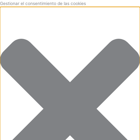
Ir
Funcional
Marketing
Estadísticas
Preferencias
Gestionar el consentimiento de las cookies
al
contenido