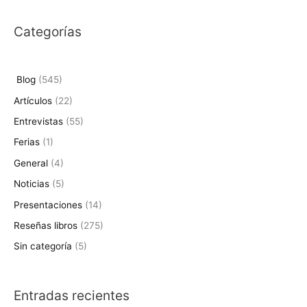
s
Categorías
c
a
r
Blog
(545)
p
Artículos
(22)
o
Entrevistas
(55)
r
Ferias
(1)
:
General
(4)
Noticias
(5)
Presentaciones
(14)
Reseñas libros
(275)
Sin categoría
(5)
Entradas recientes