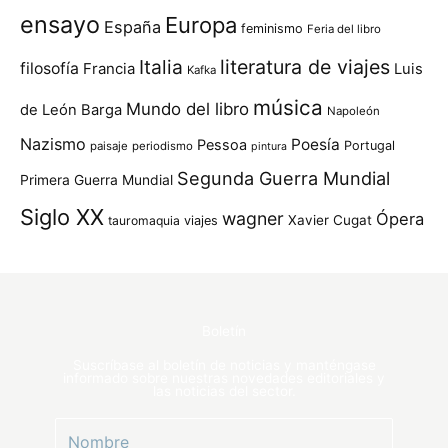
ensayo
Europa
España
feminismo
Feria del libro
Italia
literatura de viajes
filosofía
Francia
Luis
Kafka
música
Mundo del libro
de León Barga
Napoleón
Nazismo
Poesía
Pessoa
Portugal
paisaje
periodismo
pintura
Segunda Guerra Mundial
Primera Guerra Mundial
Siglo XX
wagner
Ópera
Xavier Cugat
tauromaquia
viajes
Boletín
Suscríbase al boletín de noticias y manténgase
informado sobre nuestras novedades editoriales y
las noticias del sector.
N