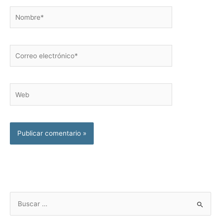
Nombre*
Correo
electrónico*
Web
B
u