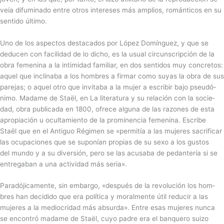
veía difu­mi­nado entre otros inte­re­ses más amplios, román­ti­cos en su
sen­tido último.
Uno de los aspec­tos des­ta­ca­dos por López Domín­guez, y que se
dedu­cen con facili­dad de lo dicho, es la usual cir­cuns­crip­ción de la
obra feme­nina a la intimidad fami­liar, en dos sen­ti­dos muy con­cre­tos:
aquel que incli­naba a los hombres a firmar como suyas la obra de sus
pare­jas; o aquel otro que invi­taba a la mujer a escri­bir bajo pseu­dó­
nimo. Madame de Staël, en La lite­ra­tura y su relación con la socie­
dad, obra publi­cada en 1800, ofrece alguna de las razo­nes de esta
apro­pia­ción u ocul­ta­miento de la pro­mi­nencia feme­nina. Escribe
Staël que en el Anti­guo Régi­men se «per­mi­tía a las muje­res sacri­fi­car
las ocu­pa­cio­nes que se supo­nían pro­pias de su sexo a los gus­tos
del mundo y a su diver­sión, pero se las acu­saba de pedan­te­ría si se
entre­ga­ban a una acti­vi­dad más seria».
Paradójicamente, sin embargo, «des­pués de la revo­lu­ción los hom­
bres han decidido que era polí­tica y moral­mente útil redu­cir a las
muje­res a la medio­cri­dad más absurda». Entre esas muje­res nunca
se encon­tró madame de Staël, cuyo padre era el ban­quero suizo