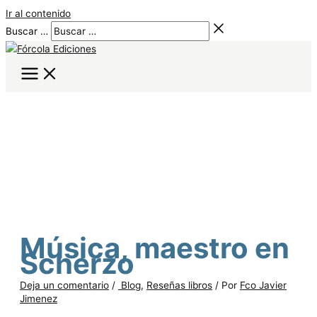
Ir al contenido
Buscar …
Música, maestro en
Scherzo
Deja un comentario
/
Blog
,
Reseñas libros
/ Por
Fco Javier
Jimenez