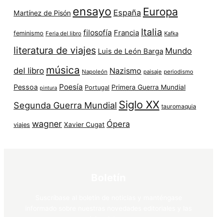
ensayo
Europa
España
Martínez de Pisón
Italia
filosofía
Francia
feminismo
Feria del libro
Kafka
literatura de viajes
Mundo
Luis de León Barga
música
del libro
Nazismo
Napoleón
paisaje
periodismo
Poesía
Pessoa
Primera Guerra Mundial
Portugal
pintura
Siglo XX
Segunda Guerra Mundial
tauromaquia
wagner
Ópera
Xavier Cugat
viajes
Boletín
Suscríbase al boletín de noticias y manténgase
informado sobre nuestras novedades editoriales y las