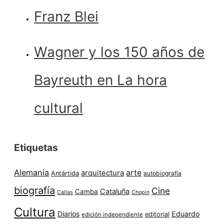
Franz Blei
Wagner y los 150 años de
Bayreuth en La hora
cultural
Etiquetas
Alemania
arte
arquitectura
Antártida
autobiografía
biografía
Cine
Cataluña
Camba
Callas
Chopin
Cultura
Diarios
Eduardo
editorial
edición independiente