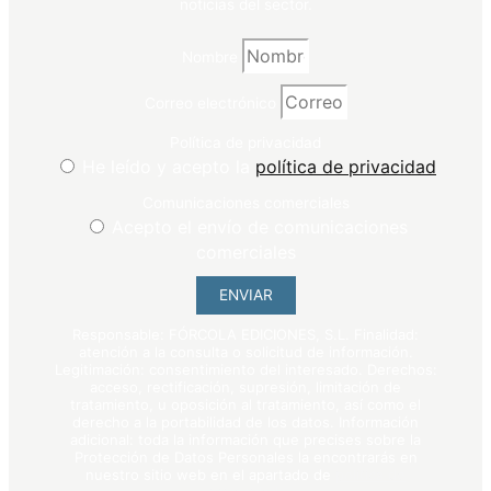
noticias del sector.
Nombre
Correo electrónico
Política de privacidad
He leído y acepto la
política de privacidad
Comunicaciones comerciales
Acepto el envío de comunicaciones
comerciales
ENVIAR
Responsable: FÓRCOLA EDICIONES, S.L. Finalidad:
atención a la consulta o solicitud de información.
Legitimación: consentimiento del interesado. Derechos:
acceso, rectificación, supresión, limitación de
tratamiento, u oposición al tratamiento, así como el
derecho a la portabilidad de los datos. Información
adicional: toda la información que precises sobre la
Protección de Datos Personales la encontrarás en
nuestro sitio web en el apartado de
política de