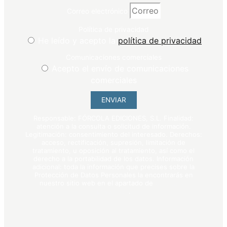
Correo electrónico
Política de privacidad
He leído y acepto la
política de privacidad
Comunicaciones comerciales
Acepto el envío de comunicaciones
comerciales
ENVIAR
Responsable: FÓRCOLA EDICIONES, S.L. Finalidad:
atención a la consulta o solicitud de información.
Legitimación: consentimiento del interesado. Derechos:
acceso, rectificación, supresión, limitación de
tratamiento, u oposición al tratamiento, así como el
derecho a la portabilidad de los datos. Información
adicional: toda la información que precises sobre la
Protección de Datos Personales la encontrarás en
nuestro sitio web en el apartado de
política de
privacidad
.