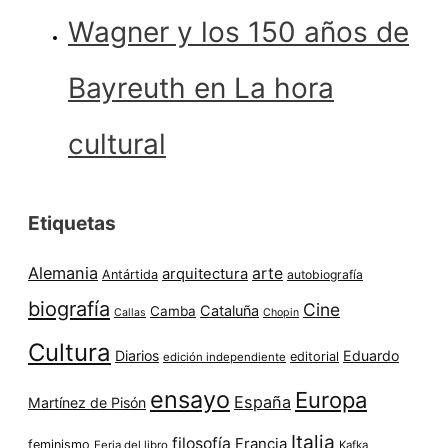
Wagner y los 150 años de
Bayreuth en La hora
cultural
Etiquetas
Alemania
arte
arquitectura
Antártida
autobiografía
biografía
Cine
Cataluña
Camba
Callas
Chopin
Cultura
Diarios
Eduardo
editorial
edición independiente
ensayo
Europa
España
Martínez de Pisón
Italia
filosofía
Francia
feminismo
Feria del libro
Kafka