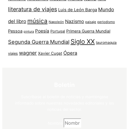
literatura de viajes
Mundo
Luis de León Barga
música
del libro
Nazismo
Napoleón
paisaje
periodismo
Poesía
Pessoa
Primera Guerra Mundial
Portugal
pintura
Siglo XX
Segunda Guerra Mundial
tauromaquia
wagner
Ópera
Xavier Cugat
viajes
Boletín
Suscríbase al boletín de noticias y manténgase
informado sobre nuestras novedades editoriales y las
noticias del sector.
Nombre