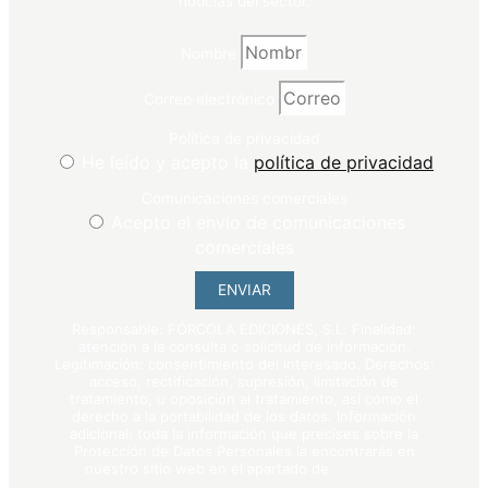
noticias del sector.
Nombre
Correo electrónico
Política de privacidad
He leído y acepto la
política de privacidad
Comunicaciones comerciales
Acepto el envío de comunicaciones
comerciales
ENVIAR
Responsable: FÓRCOLA EDICIONES, S.L. Finalidad:
atención a la consulta o solicitud de información.
Legitimación: consentimiento del interesado. Derechos:
acceso, rectificación, supresión, limitación de
tratamiento, u oposición al tratamiento, así como el
derecho a la portabilidad de los datos. Información
adicional: toda la información que precises sobre la
Protección de Datos Personales la encontrarás en
nuestro sitio web en el apartado de
política de
privacidad
.