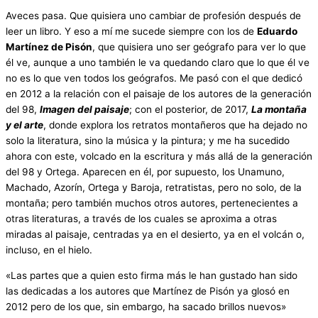
Aveces pasa. Que quisiera uno cambiar de profesión después de
leer un libro. Y eso a mí me sucede siempre con los de
Eduardo
Martínez de Pisón
, que quisiera uno ser geógrafo para ver lo que
él ve, aunque a uno también le va quedando claro que lo que él ve
no es lo que ven todos los geógrafos. Me pasó con el que dedicó
en 2012 a la relación con el paisaje de los autores de la generación
del 98,
Imagen del paisaje
; con el posterior, de 2017,
La montaña
y el arte
, donde explora los retratos montañeros que ha dejado no
solo la literatura, sino la música y la pintura; y me ha sucedido
ahora con este, volcado en la escritura y más allá de la generación
del 98 y Ortega. Aparecen en él, por supuesto, los Unamuno,
Machado, Azorín, Ortega y Baroja, retratistas, pero no solo, de la
montaña; pero también muchos otros autores, pertenecientes a
otras literaturas, a través de los cuales se aproxima a otras
miradas al paisaje, centradas ya en el desierto, ya en el volcán o,
incluso, en el hielo.
«Las partes que a quien esto firma más le han gustado han sido
las dedicadas a los autores que Martínez de Pisón ya glosó en
2012 pero de los que, sin embargo, ha sacado brillos nuevos»