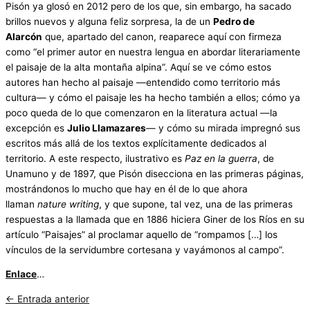
Pisón ya glosó en 2012 pero de los que, sin embargo, ha sacado
brillos nuevos y alguna feliz sorpresa, la de un
Pedro de
Alarcón
que, apartado del canon, reaparece aquí con firmeza
como “el primer autor en nuestra lengua en abordar literariamente
el paisaje de la alta montaña alpina”. Aquí se ve cómo estos
autores han hecho al paisaje —entendido como territorio más
cultura— y cómo el paisaje les ha hecho también a ellos; cómo ya
poco queda de lo que comenzaron en la literatura actual —la
excepción es
Julio Llamazares
— y cómo su mirada impregnó sus
escritos más allá de los textos explícitamente dedicados al
territorio. A este respecto, ilustrativo es
Paz en la guerra
, de
Unamuno y de 1897, que Pisón disecciona en las primeras páginas,
mostrándonos lo mucho que hay en él de lo que ahora
llaman
nature writing
, y que supone, tal vez, una de las primeras
respuestas a la llamada que en 1886 hiciera Giner de los Ríos en su
artículo “Paisajes” al proclamar aquello de “rompamos […] los
vínculos de la servidumbre cortesana y vayámonos al campo”.
Enlace
…
←
Entrada anterior