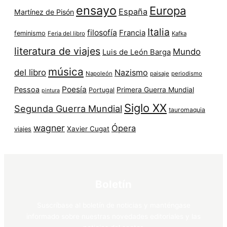
ensayo
Europa
España
Martínez de Pisón
Italia
filosofía
Francia
feminismo
Feria del libro
Kafka
literatura de viajes
Mundo
Luis de León Barga
música
del libro
Nazismo
Napoleón
paisaje
periodismo
Poesía
Pessoa
Primera Guerra Mundial
Portugal
pintura
Siglo XX
Segunda Guerra Mundial
tauromaquia
wagner
Ópera
Xavier Cugat
viajes
Boletín
Suscríbase al boletín de noticias y manténgase
informado sobre nuestras novedades editoriales y las