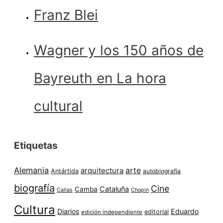
Franz Blei
Wagner y los 150 años de
Bayreuth en La hora
cultural
Etiquetas
Alemania
arte
arquitectura
Antártida
autobiografía
biografía
Cine
Cataluña
Camba
Callas
Chopin
Cultura
Diarios
Eduardo
editorial
edición independiente