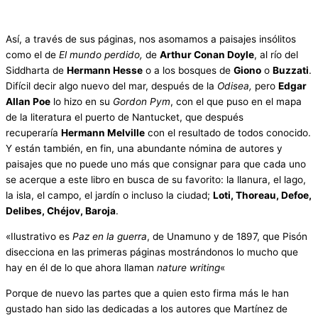
Así, a través de sus páginas, nos asomamos a paisajes insólitos
como el de
El mundo perdido,
de
Arthur Conan Doyle
, al río del
Siddharta de
Hermann Hesse
o a los bosques de
Giono
o
Buzzati
.
Difícil decir algo nuevo del mar, después de la
Odisea,
pero
Edgar
Allan Poe
lo hizo en su
Gordon Pym
, con el que puso en el mapa
de la literatura el puerto de Nantucket, que después
recuperaría
Hermann Melville
con el resultado de todos conocido.
Y están también, en fin, una abundante nómina de autores y
paisajes que no puede uno más que consignar para que cada uno
se acerque a este libro en busca de su favorito: la llanura, el lago,
la isla, el campo, el jardín o incluso la ciudad;
Loti, Thoreau, Defoe,
Delibes, Chéjov, Baroja
.
«Ilustrativo es
Paz en la guerra
, de Unamuno y de 1897, que Pisón
disecciona en las primeras páginas mostrándonos lo mucho que
hay en él de lo que ahora llaman
nature writing
«
Porque de nuevo las partes que a quien esto firma más le han
gustado han sido las dedicadas a los autores que Martínez de