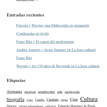
Entradas recientes
Fórcola y Wagner, una bibliografía en expansión
Condenadas al olvido
Franz Blei y El canon del modernismo
Andrés Amorós y Javier Jiménez en La hora cultural
Franz Blei
Wagner y los 150 años de Bayreuth en La hora cultural
Etiquetas
Alemania
arte
arquitectura
Antártida
autobiografía
Cultura
biografía
Cine
Cataluña
Camba
Callas
Chopin
Diarios
Eduardo Martínez de Pisón
editorial
edición independiente