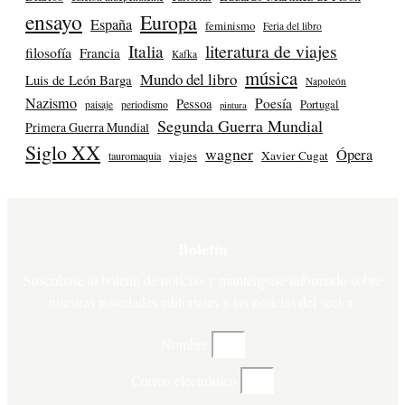
ensayo
Europa
España
feminismo
Feria del libro
literatura de viajes
Italia
filosofía
Francia
Kafka
música
Mundo del libro
Luis de León Barga
Napoleón
Nazismo
Poesía
Pessoa
Portugal
paisaje
periodismo
pintura
Segunda Guerra Mundial
Primera Guerra Mundial
Siglo XX
wagner
Ópera
Xavier Cugat
tauromaquia
viajes
Boletín
Suscríbase al boletín de noticias y manténgase informado sobre
nuestras novedades editoriales y las noticias del sector.
Nombre
Correo electrónico