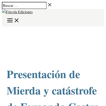
Ir
Buscar
Escribe
Nombre*
Correo
Web
B
al
…
aquí...
electrónico*
u
contenido
s
c
a
r
p
o
r
:
Presentación de
Mierda y catástrofe