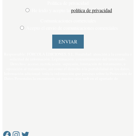
Política de privacidad
He leído y acepto la
política de privacidad
Comunicaciones comerciales
Acepto el envío de comunicaciones comerciales
ENVIAR
Responsable: FÓRCOLA EDICIONES, S.L. Finalidad: atención a la consulta o
solicitud de información. Legitimación: consentimiento del interesado.
Derechos: acceso, rectificación, supresión, limitación de tratamiento, u
oposición al tratamiento, así como el derecho a la portabilidad de los datos.
Información adicional: toda la información que precises sobre la Protección de
Datos Personales la encontrarás en nuestro sitio web en el apartado de
política
de privacidad
.