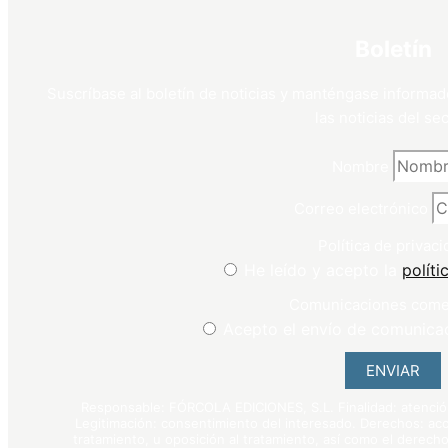
Boletín
Suscríbase al boletín de noticias y manténgase informad
las noticias del sec
Nombre
Correo electrónico
Política de privaci
He leído y acepto la
políti
Comunicaciones come
Acepto el envío de comunica
ENVIAR
Responsable: FÓRCOLA EDICIONES, S.L. Finalidad: atención 
Legitimación: consentimiento del interesado. Derechos: acce
tratamiento, u oposición al tratamiento, así como el derecho