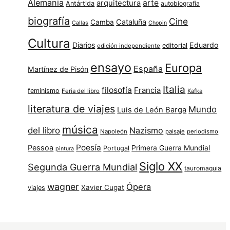
Alemania
arte
arquitectura
Antártida
autobiografía
biografía
Cine
Cataluña
Camba
Callas
Chopin
Cultura
Diarios
Eduardo
editorial
edición independiente
ensayo
Europa
España
Martínez de Pisón
Italia
filosofía
Francia
feminismo
Feria del libro
Kafka
literatura de viajes
Mundo
Luis de León Barga
música
del libro
Nazismo
Napoleón
paisaje
periodismo
Poesía
Pessoa
Primera Guerra Mundial
Portugal
pintura
Siglo XX
Segunda Guerra Mundial
tauromaquia
wagner
Ópera
Xavier Cugat
viajes