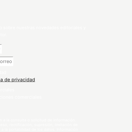
o sobre nuestras novedades editoriales y
tor.
dad
ca de privacidad
rciales
ciones comerciales
a la consulta o solicitud de información.
so, rectificación, supresión, limitación de
 a la portabilidad de los datos. Información