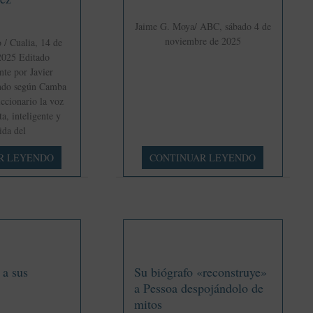
Jaime G. Moya/ ABC, sábado 4 de
noviembre de 2025
/ Cualia, 14 de
2025 Editado
te por Javier
ndo según Camba
ccionario la voz
a, inteligente y
ida del
Todo
R LEYENDO
CONTINUAR LEYENDO
esto
ya
lo
escribió
Camba
 a sus
Su biógrafo «reconstruye»
a Pessoa despojándolo de
mitos