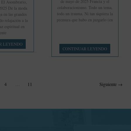
de mayo de 2025 Francia y el
/ El Asombrario,
colaboracionismo. Todo un tema,
2025 De la moda
todo un trauma. Ni tan siquiera la
ga en las grandes
premura que hubo en juzgarlo (en
o relajación a la
z espiritual en
ente
R LEYENDO
Alice
CONTINUAR LEYENDO
Kaplan.
d
Brasillach
y
los
otros
4
…
11
Siguiente
→