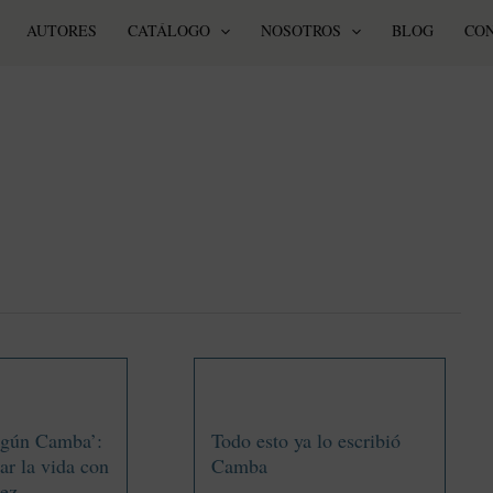
AUTORES
CATÁLOGO
NOSOTROS
BLOG
CO
egún Camba’:
Todo esto ya lo escribió
rar la vida con
Camba
dez