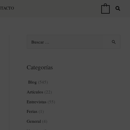
NTACTO
0
B
u
s
Categorías
c
a
Blog
(545)
r
Artículos
(22)
p
Entrevistas
(55)
o
Ferias
(1)
r
General
(4)
: