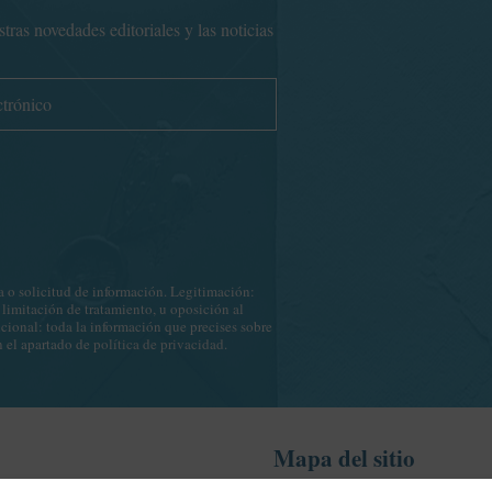
ras novedades editoriales y las noticias
o solicitud de información. Legitimación:
 limitación de tratamiento, u oposición al
icional: toda la información que precises sobre
n el apartado de
política de privacidad
.
Mapa del sitio