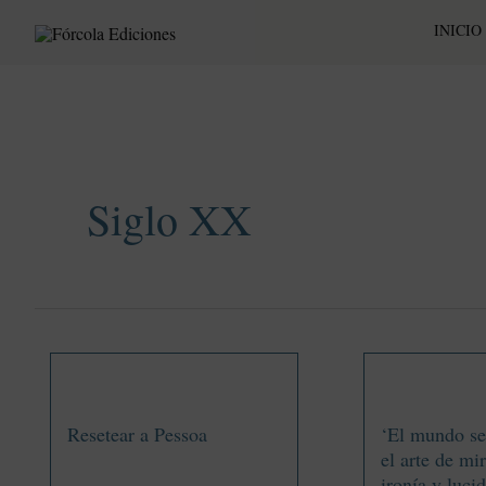
Ir
INICIO
al
contenido
Siglo XX
Resetear a Pessoa
‘El mundo s
el arte de mi
ironía y luci