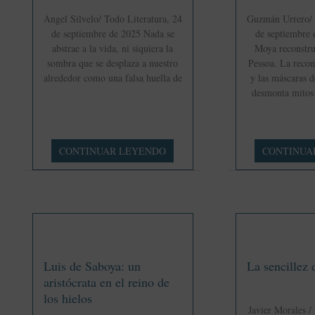
ironía
y
Ángel Silvelo/ Todo Literatura, 24
Guzmán Urrero/ 
lucidez
de septiembre de 2025 Nada se
de septiembre
abstrae a la vida, ni siquiera la
Moya reconstr
sombra que se desplaza a nuestro
Pessoa. La recon
alrededor como una falsa huella de
y las máscaras d
desmonta mitos
Pessoa:
Pessoa
CONTINUAR LEYENDO
CONTINUA
La
frente
humanización
a
del
sus
mito
máscaras
Luis de Saboya: un
La sencillez 
aristócrata en el reino de
los hielos
Javier Morales /