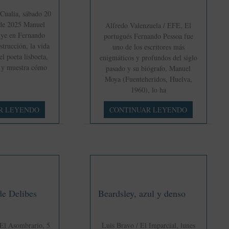
Cualia, sábado 20
 de 2025 Manuel
Alfredo Valenzuela / EFE, El
uye en Fernando
portugués Fernando Pessoa fue
strucción, la vida
uno de los escritores más
el poeta lisboeta,
enigmáticos y profundos del siglo
 y muestra cómo
pasado y su biógrafo, Manuel
Moya (Fuenteheridos, Huelva,
1960), lo ha
Su
R LEYENDO
CONTINUAR LEYENDO
biógrafo
«reconstruye»
a
Pessoa
despojándolo
de
mitos
de Delibes
Beardsley, azul y denso
 El Asombrario, 5
Luis Bravo / El Imparcial, lunes