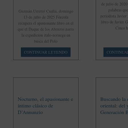
de julio de 202
palabras que
Guzmán Urrero/ Cualia, domingo
periodista Javier
13 de julio de 2025 Fórcola
libro de Javier 
recupera el apasionante libro en el
Cinco h
que el Duque de los Abruzos narra
la expedición italo-noruega en
busca del Polo
Luis
La
CONTINUAR LEYENDO
CONTINUA
de
sencillez
Saboya:
de
un
Delibes
aristócrata
en
el
reino
Nocturno, el apasionante e
de
Buscando la e
los
íntimo clásico de
oriental: del 
hielos
D’Annunzio
Generación B