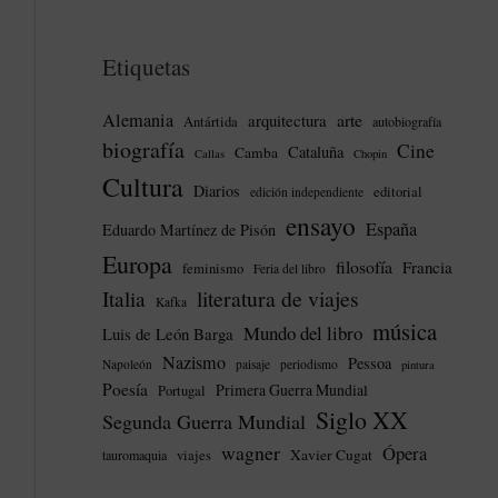
Etiquetas
Alemania
arte
arquitectura
Antártida
autobiografía
biografía
Cine
Cataluña
Camba
Callas
Chopin
Cultura
Diarios
editorial
edición independiente
ensayo
España
Eduardo Martínez de Pisón
Europa
filosofía
Francia
feminismo
Feria del libro
literatura de viajes
Italia
Kafka
música
Mundo del libro
Luis de León Barga
Nazismo
Pessoa
Napoleón
paisaje
periodismo
pintura
Poesía
Primera Guerra Mundial
Portugal
Siglo XX
Segunda Guerra Mundial
wagner
Ópera
Xavier Cugat
tauromaquia
viajes