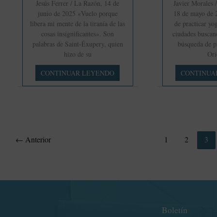
Jesús Ferrer / La Razón, 14 de
Javier Morales 
junio de 2025 «Vuelo porque
18 de mayo de 
libera mi mente de la tiranía de las
de practicar yo
cosas insignificantes». Son
ciudades buscand
palabras de ‎Saint-Éxupery, quien
búsqueda de pa
hizo de su
Ori
Nocturno,
Buscando
CONTINUAR LEYENDO
CONTINUA
el
la
apasionante
espiritualida
e
oriental:
íntimo
del
clásico
yoga
de
a
←
Anterior
1
2
3
D’Annunzio
la
Generación
Beat
Boletín