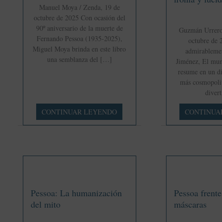
Manuel Moya / Zenda, 19 de
octubre de 2025 Con ocasión del
90º aniversario de la muerte de
Guzmán Urrero 
Fernando Pessoa (1935-2025),
octubre de 
Miguel Moya brinda en este libro
admirablemen
una semblanza del […]
Jiménez, El mu
resume en un di
más cosmopolit
divert
Resetear
‘El
CONTINUAR LEYENDO
CONTINUA
a
mundo
Pessoa
según
Camba’:
el
arte
de
mirar
Pessoa: La humanización
Pessoa frente
la
vida
del mito
máscaras
con