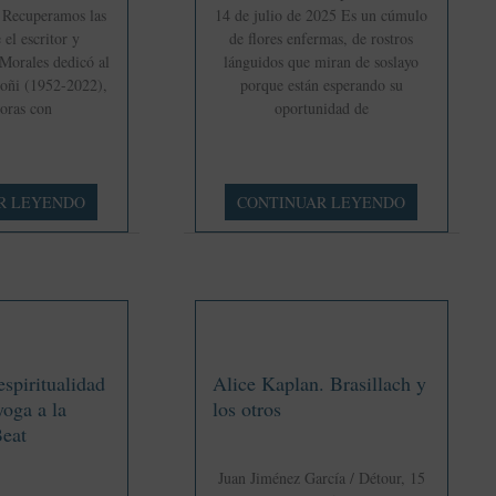
0 Recuperamos las
14 de julio de 2025 Es un cúmulo
 el escritor y
de flores enfermas, de rostros
 Morales dedicó al
lánguidos que miran de soslayo
Goñi (1952-2022),
porque están esperando su
oras con
oportunidad de
Beardsley,
R LEYENDO
CONTINUAR LEYENDO
azul
y
denso
spiritualidad
Alice Kaplan. Brasillach y
yoga a la
los otros
eat
Juan Jiménez García / Détour, 15