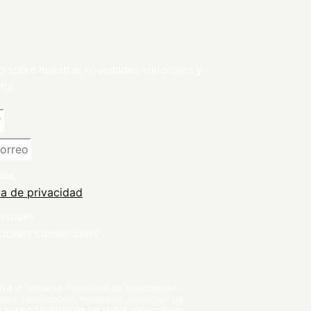
o sobre nuestras novedades editoriales y
tor.
dad
ca de privacidad
rciales
ciones comerciales
a la consulta o solicitud de información.
so, rectificación, supresión, limitación de
 a la portabilidad de los datos. Información