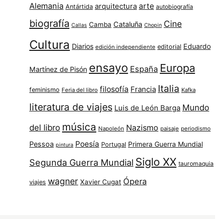
Alemania
arte
arquitectura
Antártida
autobiografía
biografía
Cine
Cataluña
Camba
Callas
Chopin
Cultura
Diarios
Eduardo
editorial
edición independiente
ensayo
Europa
España
Martínez de Pisón
Italia
filosofía
Francia
feminismo
Feria del libro
Kafka
literatura de viajes
Mundo
Luis de León Barga
música
del libro
Nazismo
Napoleón
paisaje
periodismo
Poesía
Pessoa
Primera Guerra Mundial
Portugal
pintura
Siglo XX
Segunda Guerra Mundial
tauromaquia
wagner
Ópera
Xavier Cugat
viajes