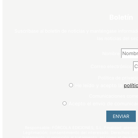
Boletín
Suscríbase al boletín de noticias y manténgase informad
las noticias del sec
Nombre
Correo electrónico
Política de privaci
He leído y acepto la
políti
Comunicaciones come
Acepto el envío de comunica
ENVIAR
Responsable: FÓRCOLA EDICIONES, S.L. Finalidad: atención 
Legitimación: consentimiento del interesado. Derechos: acce
tratamiento, u oposición al tratamiento, así como el derecho