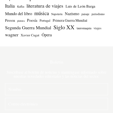
literatura de viajes
Italia
Luis de León Barga
Kafka
música
Mundo del libro
Nazismo
Napoleón
paisaje
periodismo
Poesía
Pessoa
Primera Guerra Mundial
Portugal
pintura
Siglo XX
Segunda Guerra Mundial
tauromaquia
viajes
wagner
Ópera
Xavier Cugat
Boletín
Suscríbase al boletín de noticias y manténgase informado sobre
nuestras novedades editoriales y las noticias del sector.
N
o
m
C
b
o
r
r