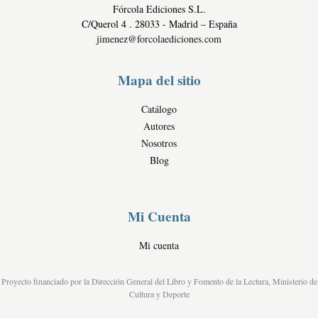
e
Fórcola Ediciones S.L.
d
r
C/Querol 4 . 28033 - Madrid – España
c
jimenez@forcolaediciones.com
i
a
Mapa del sitio
l
e
Catálogo
s
Autores
Nosotros
Blog
Mi Cuenta
Mi cuenta
Proyecto financiado por la Dirección General del Libro y Fomento de la Lectura, Ministerio de
Cultura y Deporte