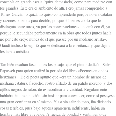
concebía en grande escala (quizá demasiado) como para medirse con
los grandes. Éste era el ambiente de allí. Pero jamás comprendió a
Torres-García –o quizá no quiso comprenderle porque no era catalán–
y razones tenemos para decirlo, porque si bien es cierto que le
distinguía entre otros, ya por las conversaciones que tenía con él, ya
porque le secundaba perfectamente en la obra que todos juntos hacía,
no por esto creyó nunca de él que pasase por un mediano artista».
Gaudí incluso le sugirió que se dedicará a la enseñanza y que dejara
los temas artísticos.
También resultan fascinantes los pasajes que el pintor dedicó a Salvat-
Papasseit para quien realizó la portada del libro «Poemes en ondes
hertzianes». De él poeta apuntó que «era un hombre de menos de
mediana estatura, flacucho, rostro afilado de un pálido moreno, y dos
ojillos negros de ratón, de extraordinaria vivacidad. Regularmente
hablaba sin precipitación, sin insistir para convencer, como si poseyese
una gran confianza en sí mismo. Y así sin salir de tono, iba diciendo
cosas terribles, pues bajo aquella apariencia indiferente, había un
hombre más libre y rebelde. A fuerza de bondad y sentimiento de