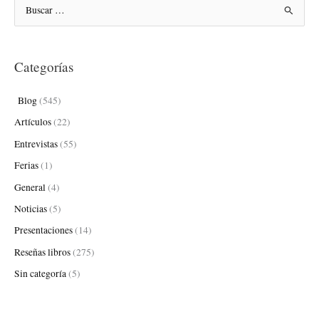
B
u
s
Categorías
c
a
Blog
(545)
r
Artículos
(22)
p
Entrevistas
(55)
o
Ferias
(1)
r
:
General
(4)
Noticias
(5)
Presentaciones
(14)
Reseñas libros
(275)
Sin categoría
(5)