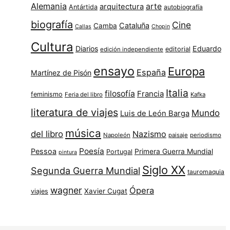
Alemania
arte
arquitectura
Antártida
autobiografía
biografía
Cine
Cataluña
Camba
Callas
Chopin
Cultura
Diarios
Eduardo
editorial
edición independiente
ensayo
Europa
España
Martínez de Pisón
Italia
filosofía
Francia
feminismo
Feria del libro
Kafka
literatura de viajes
Mundo
Luis de León Barga
música
del libro
Nazismo
Napoleón
paisaje
periodismo
Poesía
Pessoa
Primera Guerra Mundial
Portugal
pintura
Siglo XX
Segunda Guerra Mundial
tauromaquia
wagner
Ópera
Xavier Cugat
viajes