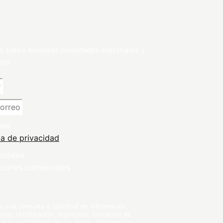
o sobre nuestras novedades editoriales y
tor.
dad
ca de privacidad
rciales
ciones comerciales
a la consulta o solicitud de información.
so, rectificación, supresión, limitación de
 a la portabilidad de los datos. Información