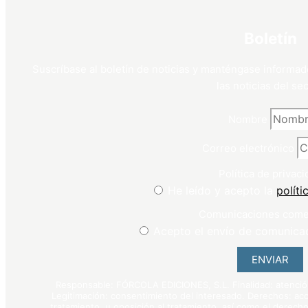
Boletín
Suscríbase al boletín de noticias y manténgase informad
las noticias del sec
Nombre
Correo electrónico
Política de privaci
He leído y acepto la
políti
Comunicaciones come
Acepto el envío de comunica
ENVIAR
Responsable: FÓRCOLA EDICIONES, S.L. Finalidad: atención 
Legitimación: consentimiento del interesado. Derechos: acce
tratamiento, u oposición al tratamiento, así como el derecho