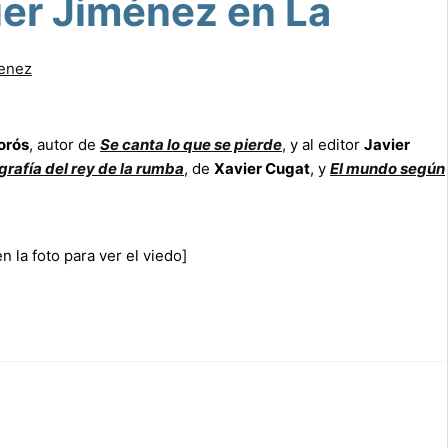
er Jiménez en La
menez
orós
, autor de
Se canta lo que se pierde
, y al editor
Javier
grafía del rey de la rumba
, de
Xavier Cugat
, y
El mundo según
 la foto para ver el viedo]