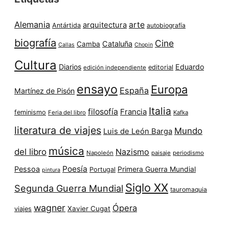
Alemania
arte
arquitectura
Antártida
autobiografía
biografía
Cine
Cataluña
Camba
Callas
Chopin
Cultura
Diarios
Eduardo
editorial
edición independiente
ensayo
Europa
España
Martínez de Pisón
Italia
filosofía
Francia
feminismo
Feria del libro
Kafka
literatura de viajes
Mundo
Luis de León Barga
música
del libro
Nazismo
Napoleón
paisaje
periodismo
Poesía
Pessoa
Primera Guerra Mundial
Portugal
pintura
Siglo XX
Segunda Guerra Mundial
tauromaquia
wagner
Ópera
Xavier Cugat
viajes