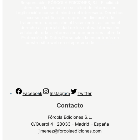
Responsable: FÓRCOLA EDICIONES, S.L. Finalidad:
atención a la consulta o solicitud de información.
Legitimación: consentimiento del interesado. Derechos:
acceso, rectificación, supresión, limitación de
tratamiento, u oposición al tratamiento, así como el
derecho a la portabilidad de los datos. Información
adicional: toda la información que precises sobre la
Protección de Datos Personales la encontrarás en
nuestro sitio web en el apartado de
política de
privacidad
.
Facebook
Instagram
Twitter
Contacto
Fórcola Ediciones S.L.
C/Querol 4 . 28033 - Madrid – España
jimenez@forcolaediciones.com