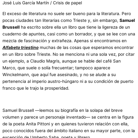
José Luis García Martín / Crisis de papel
El exceso de literatura no suele ser bueno para la literatura. Pero
pocas ciudades tan literarias como Trieste y, sin embargo,
Samuel
Brussell
ha escrito sobre ella un libro que tiene la ligereza de un
cuaderno de apuntes, casi como un borrador, y que se lee con una
mezcla de fascinación y extrañeza. Apenas si encontramos en
Alfabeto triestino
muchas de las cosas que esperamos encontrar
en un libro sobre Trieste. No se menciona ni una sola vez, por citar
un ejemplo, a Claudio Magris, aunque se hable del café San
Marco, que suele o solía frecuentar; tampoco aparece
Winckelmann, que aquí fue asesinado, y no se alude a su
pertenencia al imperio austro-húngaro ni a su condición de puerto
franco que le trajo la prosperidad.
Samuel Brussell —leemos su biografía en la solapa del breve
volumen y parece un personaje inventado— se centra en la figura
de la poeta Anita Pittoni y en quienes tuvieron relación con ella,
poco conocidos fuera del ámbito italiano en su mayor parte, con la
excepción de Umberto Saba, poeta y librero.