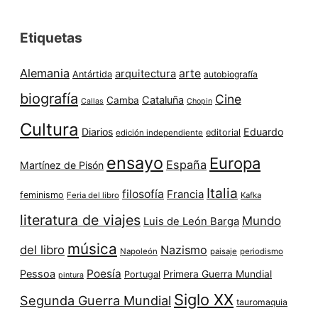
Etiquetas
Alemania
arte
arquitectura
Antártida
autobiografía
biografía
Cine
Cataluña
Camba
Callas
Chopin
Cultura
Diarios
Eduardo
editorial
edición independiente
ensayo
Europa
España
Martínez de Pisón
Italia
filosofía
Francia
feminismo
Feria del libro
Kafka
literatura de viajes
Mundo
Luis de León Barga
música
del libro
Nazismo
Napoleón
paisaje
periodismo
Poesía
Pessoa
Primera Guerra Mundial
Portugal
pintura
Siglo XX
Segunda Guerra Mundial
tauromaquia