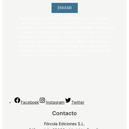
ENVIAR
Responsable: FÓRCOLA EDICIONES, S.L. Finalidad:
atención a la consulta o solicitud de información.
Legitimación: consentimiento del interesado. Derechos:
acceso, rectificación, supresión, limitación de
tratamiento, u oposición al tratamiento, así como el
derecho a la portabilidad de los datos. Información
adicional: toda la información que precises sobre la
Protección de Datos Personales la encontrarás en
nuestro sitio web en el apartado de
política de
privacidad
.
Facebook
Instagram
Twitter
Contacto
Fórcola Ediciones S.L.