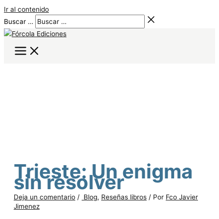
Ir al contenido
Buscar …
Trieste: Un enigma
sin resolver
Deja un comentario
/
Blog
,
Reseñas libros
/ Por
Fco Javier
Jimenez