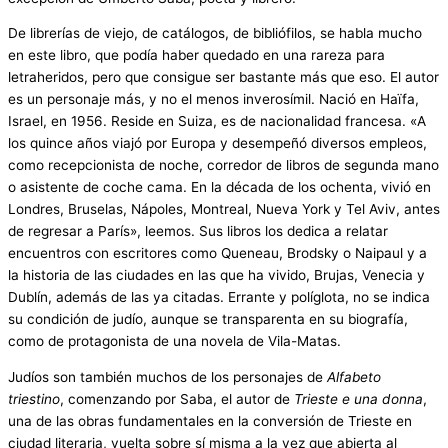
De librerías de viejo, de catálogos, de bibliófilos, se habla mucho
en este libro, que podía haber quedado en una rareza para
letraheridos, pero que consigue ser bastante más que eso. El autor
es un personaje más, y no el menos inverosímil. Nació en Haïfa,
Israel, en 1956. Reside en Suiza, es de nacionalidad francesa. «A
los quince años viajó por Europa y desempeñó diversos empleos,
como recepcionista de noche, corredor de libros de segunda mano
o asistente de coche cama. En la década de los ochenta, vivió en
Londres, Bruselas, Nápoles, Montreal, Nueva York y Tel Aviv, antes
de regresar a París», leemos. Sus libros los dedica a relatar
encuentros con escritores como Queneau, Brodsky o Naipaul y a
la historia de las ciudades en las que ha vivido, Brujas, Venecia y
Dublín, además de las ya citadas. Errante y políglota, no se indica
su condición de judío, aunque se transparenta en su biografía,
como de protagonista de una novela de Vila-Matas.
Judíos son también muchos de los personajes de
Alfabeto
triestino
, comenzando por Saba, el autor de
Trieste e una donna
,
una de las obras fundamentales en la conversión de Trieste en
ciudad literaria, vuelta sobre sí misma a la vez que abierta al