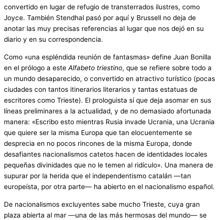
convertido en lugar de refugio de transterrados ilustres, como
Joyce. También Stendhal pasó por aquí y Brussell no deja de
anotar las muy precisas referencias al lugar que nos dejó en su
diario y en su correspondencia.
Como «una espléndida reunión de fantasmas» define Juan Bonilla
en el prólogo a este
Alfabeto triestino
, que se refiere sobre todo a
un mundo desaparecido, o convertido en atractivo turístico (pocas
ciudades con tantos itinerarios literarios y tantas estatuas de
escritores como Trieste). El prologuista sí que deja asomar en sus
líneas preliminares a la actualidad, y de no demasiado afortunada
manera: «Escribo esto mientras Rusia invade Ucrania, una Ucrania
que quiere ser la misma Europa que tan elocuentemente se
desprecia en no pocos rincones de la misma Europa, donde
desafiantes nacionalismos catetos hacen de identidades locales
pequeñas divinidades que no le temen al ridículo». Una manera de
supurar por la herida que el independentismo catalán —tan
europeísta, por otra parte— ha abierto en el nacionalismo español.
De nacionalismos excluyentes sabe mucho Trieste, cuya gran
plaza abierta al mar —una de las más hermosas del mundo— se