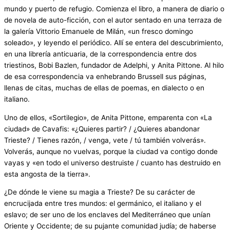
mundo y puerto de refugio. Comienza el libro, a manera de diario o
de novela de auto-ficción, con el autor sentado en una terraza de
la galería Vittorio Emanuele de Milán, «un fresco domingo
soleado», y leyendo el periódico. Allí se entera del descubrimiento,
en una librería anticuaria, de la correspondencia entre dos
triestinos, Bobi Bazlen, fundador de Adelphi, y Anita Pittone. Al hilo
de esa correspondencia va enhebrando Brussell sus páginas,
llenas de citas, muchas de ellas de poemas, en dialecto o en
italiano.
Uno de ellos, «Sortilegio», de Anita Pittone, emparenta con «La
ciudad» de Cavafis: «¿Quieres partir? / ¿Quieres abandonar
Trieste? / Tienes razón, / venga, vete / tú también volverás».
Volverás, aunque no vuelvas, porque la ciudad va contigo donde
vayas y «en todo el universo destruiste / cuanto has destruido en
esta angosta de la tierra».
¿De dónde le viene su magia a Trieste? De su carácter de
encrucijada entre tres mundos: el germánico, el italiano y el
eslavo; de ser uno de los enclaves del Mediterráneo que unían
Oriente y Occidente; de su pujante comunidad judía; de haberse