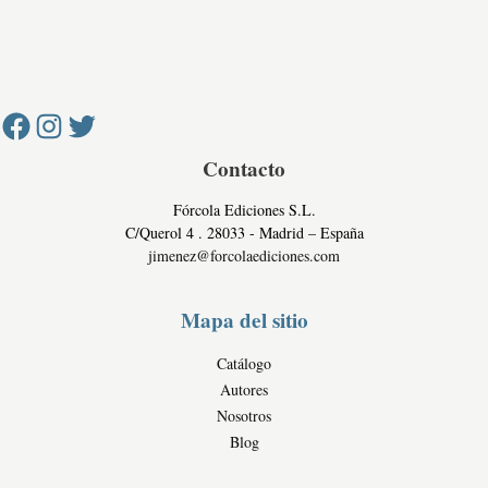
r
o
i
i
n
c
Facebook
Instagram
Twitter
v
e
o
a
s
c
c
i
o
d
Contacto
m
a
e
Fórcola Ediciones S.L.
d
r
C/Querol 4 . 28033 - Madrid – España
c
jimenez@forcolaediciones.com
i
a
Mapa del sitio
l
e
Catálogo
s
Autores
Nosotros
Blog