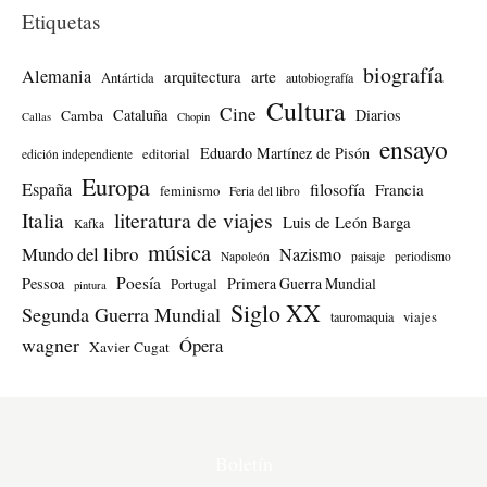
Etiquetas
biografía
Alemania
arte
arquitectura
Antártida
autobiografía
Cultura
Cine
Cataluña
Diarios
Camba
Callas
Chopin
ensayo
Eduardo Martínez de Pisón
editorial
edición independiente
Europa
España
filosofía
Francia
feminismo
Feria del libro
literatura de viajes
Italia
Luis de León Barga
Kafka
música
Mundo del libro
Nazismo
Napoleón
paisaje
periodismo
Poesía
Pessoa
Primera Guerra Mundial
Portugal
pintura
Siglo XX
Segunda Guerra Mundial
tauromaquia
viajes
wagner
Ópera
Xavier Cugat
Boletín