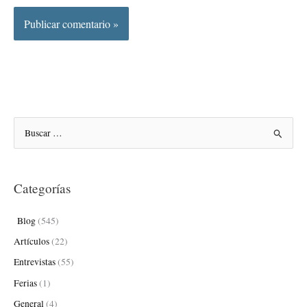
B
u
s
Categorías
c
a
Blog
(545)
r
Artículos
(22)
p
Entrevistas
(55)
o
Ferias
(1)
r
:
General
(4)