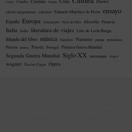
Cultura
Cine
Cataluña
Diarios
Camba
Callas
Chopin
ensayo
Eduardo Martínez de Pisón
editorial
edición independiente
Europa
España
filosofía
Francia
feminismo
Feria del libro
literatura de viajes
Italia
Luis de León Barga
Kafka
música
Mundo del libro
Nazismo
Napoleón
paisaje
periodismo
Poesía
Pessoa
Primera Guerra Mundial
Portugal
pintura
Siglo XX
Segunda Guerra Mundial
tauromaquia
viajes
wagner
Ópera
Xavier Cugat
Boletín
Suscríbase al boletín de noticias y manténgase informado sobre
nuestras novedades editoriales y las noticias del sector.
N
o