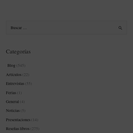
B
u
s
Categorías
c
a
Blog
(545)
r
Artículos
(22)
p
Entrevistas
(55)
o
Ferias
(1)
r
:
General
(4)
Noticias
(5)
Presentaciones
(14)
Reseñas libros
(275)