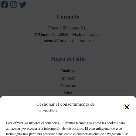
c
c
i
o
d
Contacto
m
a
e
Fórcola Ediciones S.L.
d
r
C/Querol 4 . 28033 - Madrid – España
c
jimenez@forcolaediciones.com
i
a
Mapa del sitio
l
e
Catálogo
s
Autores
Nosotros
Blog
Gestionar el consentimiento de
las cookies
Mi Cuenta
Para ofrecer las mejores experiencias, utilizamos tecnologías como las cookies para
almacenar y/o acceder a la información del dispositivo. El consentimiento de estas
Mi cuenta
tecnologías nos permitirá procesar datos como el comportamiento de navegación o las