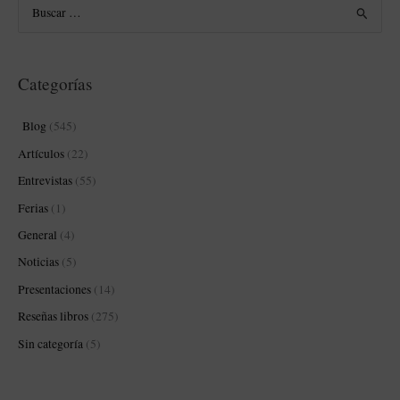
B
u
s
Categorías
c
a
Blog
(545)
r
Artículos
(22)
p
Entrevistas
(55)
o
Ferias
(1)
r
:
General
(4)
Noticias
(5)
Presentaciones
(14)
Reseñas libros
(275)
Sin categoría
(5)