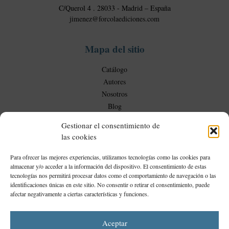
C/Querol 4 . 28033 - Madrid – España
c
jimenez@forcolaediciones.com
i
a
l
Mapa del sitio
e
Catálogo
s
Autores
Nosotros
Blog
Gestionar el consentimiento de
las cookies
Mi Cuenta
Para ofrecer las mejores experiencias, utilizamos tecnologías como las cookies para
almacenar y/o acceder a la información del dispositivo. El consentimiento de estas
Mi cuenta
tecnologías nos permitirá procesar datos como el comportamiento de navegación o las
identificaciones únicas en este sitio. No consentir o retirar el consentimiento, puede
Proyecto financiado por la Dirección General del Libro y Fomento de la Lectura, Ministerio de
afectar negativamente a ciertas características y funciones.
Cultura y Deporte
Aceptar