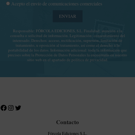
o
C
Acepto el envío de comunicaciones comerciales
e
l
o
o
í
ENVIAR
m
e
t
u
l
i
Responsable: FÓRCOLA EDICIONES, S.L. Finalidad: atención a la
n
e
consulta o solicitud de información. Legitimación: consentimiento del
c
i
c
interesado. Derechos: acceso, rectificación, supresión, limitación de
a
tratamiento, u oposición al tratamiento, así como el derecho a la
c
t
portabilidad de los datos. Información adicional: toda la información que
d
a
r
precises sobre la Protección de Datos Personales la encontrarás en nuestro
e
sitio web en el apartado de
política de privacidad
.
c
ó
p
i
n
r
o
i
i
n
c
v
e
o
Facebook
Instagram
Twitter
a
s
c
c
i
o
d
m
Contacto
a
e
d
r
Fórcola Ediciones S.L.