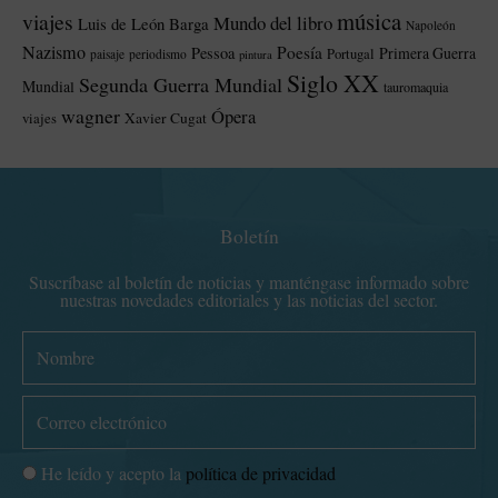
música
viajes
Mundo del libro
Luis de León Barga
Napoleón
Nazismo
Poesía
Pessoa
Primera Guerra
Portugal
paisaje
periodismo
pintura
Siglo XX
Segunda Guerra Mundial
Mundial
tauromaquia
wagner
Ópera
Xavier Cugat
viajes
Boletín
Suscríbase al boletín de noticias y manténgase informado sobre
nuestras novedades editoriales y las noticias del sector.
N
o
m
C
b
o
r
r
P
He leído y acepto la
política de privacidad
e
r