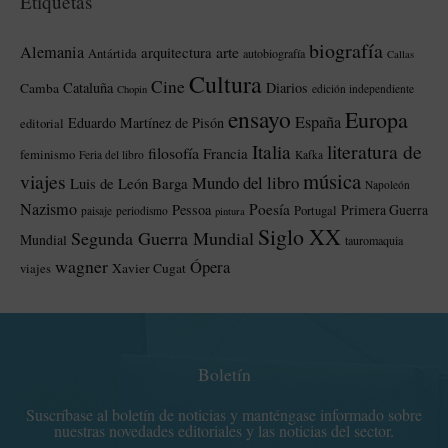
Etiquetas
biografía
Alemania
arte
arquitectura
Antártida
autobiografía
Callas
Cultura
Cine
Cataluña
Diarios
Camba
edición independiente
Chopin
ensayo
Europa
España
Eduardo Martínez de Pisón
editorial
literatura de
Italia
filosofía
Francia
feminismo
Feria del libro
Kafka
música
viajes
Mundo del libro
Luis de León Barga
Napoleón
Nazismo
Poesía
Pessoa
Primera Guerra
Portugal
paisaje
periodismo
pintura
Siglo XX
Segunda Guerra Mundial
Mundial
tauromaquia
wagner
Ópera
Xavier Cugat
viajes
Boletín
Suscríbase al boletín de noticias y manténgase informado sobre
nuestras novedades editoriales y las noticias del sector.