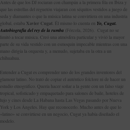
Antes de que los DJ rociaran con champán a la primera fila en Ibiza y
que las estrellas del reguetón viajaran con séquitos vestidos a juego de
seda y diamantes o que la música latina se convirtiera en una industria
Xavier Cugat
global, estaba
. Él mismo lo cuenta en
Yo, Cugat.
Autobiografía del rey de la rumba
(Fórcola, 2026). Cugat no se
limitó a tocar música. Creó una atmósfera particular y vivió la mayor
parte de su vida vestido con un esmoquin impecable mientras con una
mano dirigía la orquesta y, a menudo, sujetaba en la otra a un
chihuahua.
Entender a Cugat es comprender uno de los grandes inventores del
glamour latino. No trató de copiar el auténtico folclore ni de hacer un
estudio etnográfico. Quería hacer soñar a la gente con un falso viaje
tropical, sofisticado y empaquetado para salones de baile, hoteles de
lujo y cines desde La Habana hasta Las Vegas pasando por Nueva
York y Los Ángeles. Hay que reconocerlo. Mucho antes de que lo
«latino» se convirtiese en un negocio, Cugat ya había diseñado el
modelo.