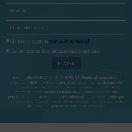
N
o
m
C
b
o
r
r
P
He leído y acepto la
política de privacidad
e
r
o
C
Acepto el envío de comunicaciones comerciales
e
l
o
o
í
ENVIAR
m
e
t
u
l
i
Responsable: FÓRCOLA EDICIONES, S.L. Finalidad: atención a la
n
e
consulta o solicitud de información. Legitimación: consentimiento del
c
i
c
interesado. Derechos: acceso, rectificación, supresión, limitación de
a
tratamiento, u oposición al tratamiento, así como el derecho a la
c
t
portabilidad de los datos. Información adicional: toda la información que
d
a
r
precises sobre la Protección de Datos Personales la encontrarás en nuestro
e
sitio web en el apartado de
política de privacidad
.
c
ó
p
i
n
r
o
i
i
n
c