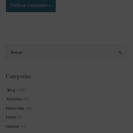
B
u
s
Categorías
c
a
Blog
(545)
r
Artículos
(22)
p
Entrevistas
(55)
o
Ferias
(1)
r
:
General
(4)