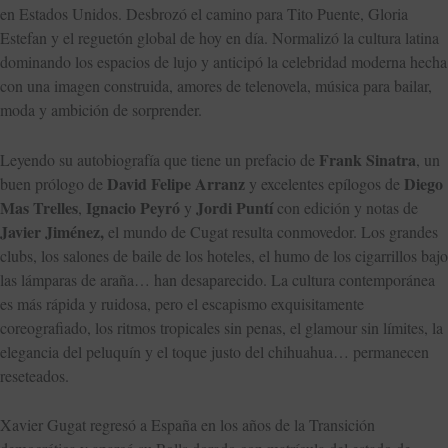
en Estados Unidos. Desbrozó el camino para Tito Puente, Gloria
Estefan y el reguetón global de hoy en día. Normalizó la cultura latina
dominando los espacios de lujo y anticipó la celebridad moderna hecha
con una imagen construida, amores de telenovela, música para bailar,
moda y ambición de sorprender.
Frank Sinatra
Leyendo su autobiografía que tiene un prefacio de
, un
David Felipe Arranz
Diego
buen prólogo de
y excelentes epílogos de
Mas Trelles
Ignacio Peyró
Jordi Puntí
,
y
con edición y notas de
Javier Jiménez,
el mundo de Cugat resulta conmovedor. Los grandes
clubs, los salones de baile de los hoteles, el humo de los cigarrillos bajo
las lámparas de araña… han desaparecido. La cultura contemporánea
es más rápida y ruidosa, pero el escapismo exquisitamente
coreografiado, los ritmos tropicales sin penas, el glamour sin límites, la
elegancia del peluquín y el toque justo del chihuahua… permanecen
reseteados.
Xavier Gugat regresó a España en los años de la Transición