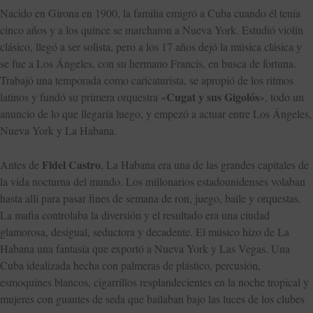
Nacido en Girona en 1900, la familia emigró a Cuba cuando él tenía
cinco años y a los quince se marcharon a Nueva York. Estudió violín
clásico, llegó a ser solista, pero a los 17 años dejó la música clásica y
se fue a Los Ángeles, con su hermano Francis, en busca de fortuna.
Trabajó una temporada como caricaturista, se apropió de los ritmos
Cugat y sus Gigolós
latinos y fundó su primera orquestra «
», todo un
anuncio de lo que llegaría luego, y empezó a actuar entre Los Ángeles,
Nueva York y La Habana.
Fidel Castro
Antes de
, La Habana era una de las grandes capitales de
la vida nocturna del mundo. Los millonarios estadounidenses volaban
hasta allí para pasar fines de semana de ron, juego, baile y orquestas.
La mafia controlaba la diversión y el resultado era una ciudad
glamorosa, desigual, seductora y decadente. El músico hizo de La
Habana una fantasía que exportó a Nueva York y Las Vegas. Una
Cuba idealizada hecha con palmeras de plástico, percusión,
esmoquines blancos, cigarrillos resplandecientes en la noche tropical y
mujeres con guantes de seda que bailaban bajo las luces de los clubes